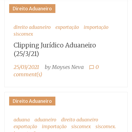
Tag:
Direito Aduaneiro
importação
direito aduaneiro
exportação
importação
siscomex
Clipping Jurídico Aduaneiro
(25/3/21)
25/03/2021
by
Moyses Neva
0
chat_bubble_outline
comment(s)
Direito Aduaneiro
aduana
aduaneiro
direito aduaneiro
exportação
importação
siscomex
siscomex.