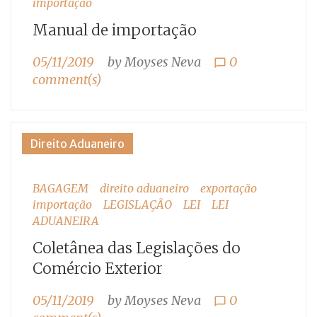
importação
Manual de importação
05/11/2019
by
Moyses Neva
0
chat_bubble_outline
comment(s)
Direito Aduaneiro
BAGAGEM
direito aduaneiro
exportação
importação
LEGISLAÇÃO
LEI
LEI
ADUANEIRA
Coletânea das Legislações do
Comércio Exterior
05/11/2019
by
Moyses Neva
0
chat_bubble_outline