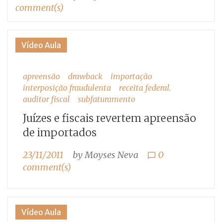
comment(s)
Vídeo Aula
apreensão
drawback
importação
interposição fraudulenta
receita federal.
auditor fiscal
subfaturamento
Juízes e fiscais revertem apreensão
de importados
23/11/2011
by
Moyses Neva
0
chat_bubble_outline
comment(s)
Vídeo Aula