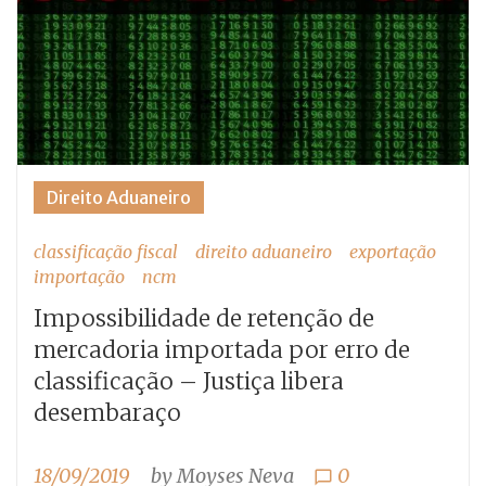
Direito Aduaneiro
classificação fiscal
direito aduaneiro
exportação
importação
ncm
Impossibilidade de retenção de
mercadoria importada por erro de
classificação – Justiça libera
desembaraço
18/09/2019
by
Moyses Neva
0
chat_bubble_outline