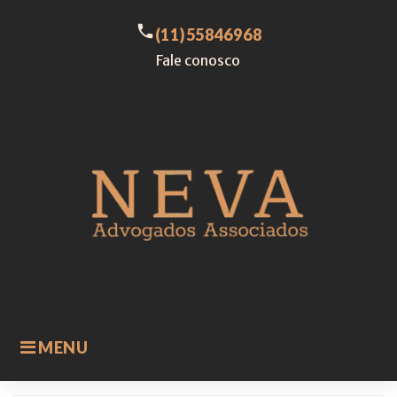
Skip
to
call
(11)55846968
content
Fale conosco
MENU