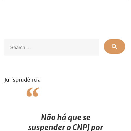
posts
Se
search
for
Jurisprudência
Não há que se
suspender o CNPJ por