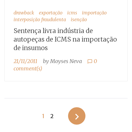
drawback
exportação
icms
importação
interposição fraudulenta
isenção
Sentença livra indústria de
autopeças de ICMS na importação
de insumos
21/11/2011
by
Moyses Neva
0
chat_bubble_outline
comment(s)
Paginação
navigate_next
1
2
de