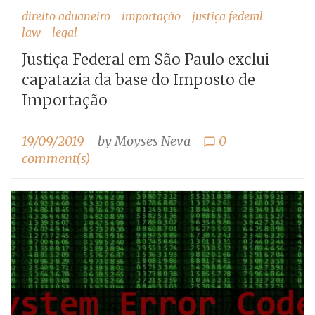
direito aduaneiro
importação
justiça federal
law
legal
Justiça Federal em São Paulo exclui
capatazia da base do Imposto de
Importação
19/09/2019
by
Moyses Neva
0
chat_bubble_outline
comment(s)