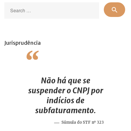
Se
search
for
Jurisprudência
Não há que se
suspender o CNPJ por
indícios de
subfaturamento.
Súmula do STF nº 323