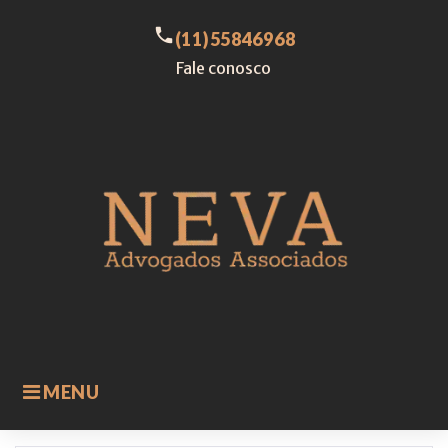
Skip
to
call
(11)55846968
content
Fale conosco
MENU