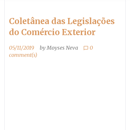
Coletânea das Legislações
do Comércio Exterior
05/11/2019
by
Moyses Neva
0
chat_bubble_outline
comment(s)