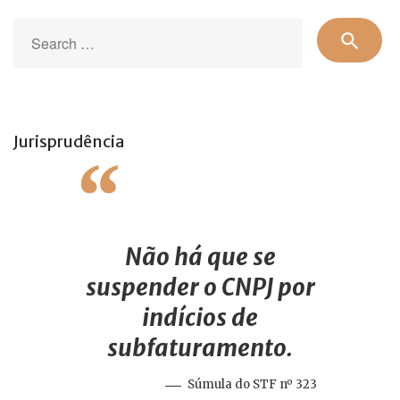
Se
search
for
Jurisprudência
Não há que se
suspender o CNPJ por
indícios de
subfaturamento.
Súmula do STF nº 323