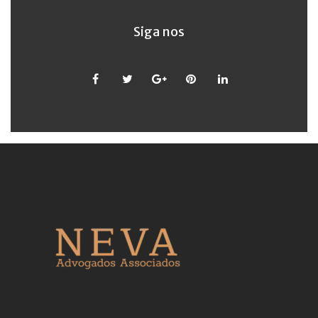
Siga nos
Facebook
Twitter
Google
Pinterest
LinkedIn
+