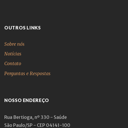
OUTROS LINKS
Sobre nós
Notícias
Contato
Perguntas e Respostas
NOSSO ENDEREÇO
Rua Bertioga, nº 330 - Saúde
São Paulo/SP - CEP 04141-100