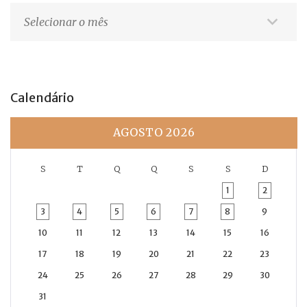
Arquivos
Calendário
AGOSTO 2026
S
T
Q
Q
S
S
D
1
2
3
4
5
6
7
8
9
10
11
12
13
14
15
16
17
18
19
20
21
22
23
24
25
26
27
28
29
30
31