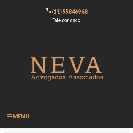
Skip
to
call
(11)55846968
content
Fale conosco
MENU