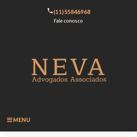
Skip
to
call
(11)55846968
content
Fale conosco
MENU