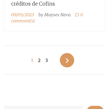
créditos de Cofins
09/05/2023
by
Moyses Neva
0
chat_bubble_outline
comment(s)
Paginação
navigate_next
1
2
3
de
posts
Se