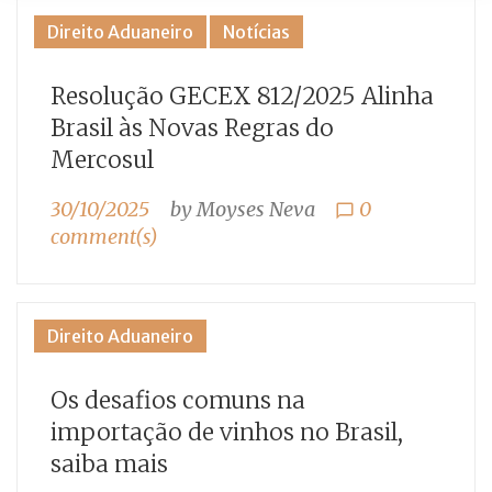
Categoria:
Direito Aduaneiro
Notícias
Direito
Resolução GECEX 812/2025 Alinha
Aduaneiro
Brasil às Novas Regras do
Mercosul
30/10/2025
by
Moyses Neva
0
chat_bubble_outline
comment(s)
Direito Aduaneiro
Os desafios comuns na
importação de vinhos no Brasil,
saiba mais