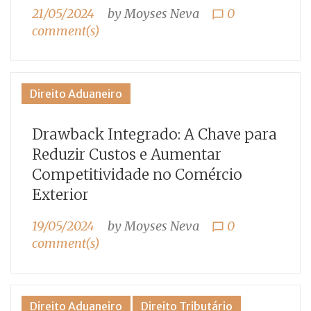
21/05/2024
by
Moyses Neva
0
chat_bubble_outline
comment(s)
Direito Aduaneiro
Drawback Integrado: A Chave para
Reduzir Custos e Aumentar
Competitividade no Comércio
Exterior
19/05/2024
by
Moyses Neva
0
chat_bubble_outline
comment(s)
Direito Aduaneiro
Direito Tributário