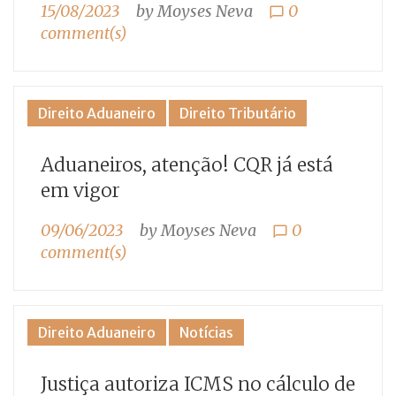
15/08/2023
by
Moyses Neva
0
chat_bubble_outline
comment(s)
Direito Aduaneiro
Direito Tributário
Aduaneiros, atenção! CQR já está
em vigor
09/06/2023
by
Moyses Neva
0
chat_bubble_outline
comment(s)
Direito Aduaneiro
Notícias
Justiça autoriza ICMS no cálculo de