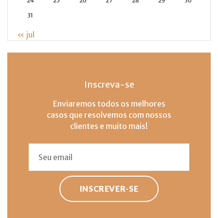
24
25
26
27
28
29
30
31
« jul
Inscreva-se
Enviaremos todos os melhores
casos que resolvemos com nossos
clientes e muito mais!
INSCREVER-SE