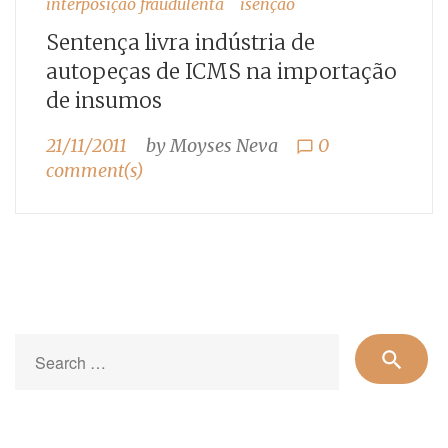
interposição fraudulenta
isenção
Sentença livra indústria de
autopeças de ICMS na importação
de insumos
21/11/2011
by
Moyses Neva
0
chat_bubble_outline
comment(s)
Se
search
for