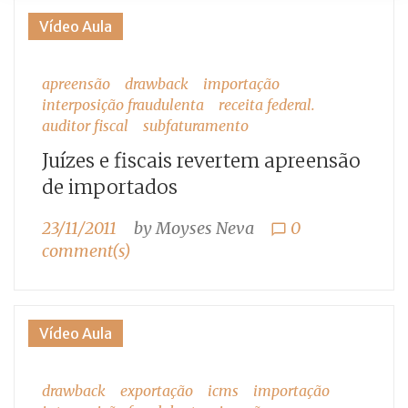
Tag:
Vídeo Aula
interposição
apreensão
drawback
importação
fraudulenta
interposição fraudulenta
receita federal.
auditor fiscal
subfaturamento
Juízes e fiscais revertem apreensão
de importados
23/11/2011
by
Moyses Neva
0
chat_bubble_outline
comment(s)
Vídeo Aula
drawback
exportação
icms
importação