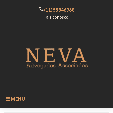
Skip
to
call
(11)55846968
content
Fale conosco
MENU