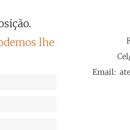
osição.
odemos lhe
F
Cel
Email: a