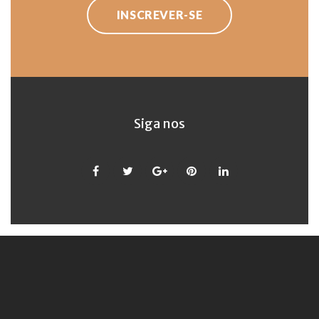
INSCREVER-SE
Siga nos
Facebook
Twitter
Google
Pinterest
LinkedIn
+