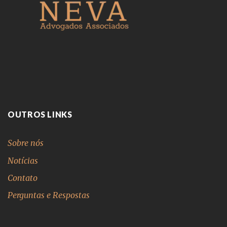
OUTROS LINKS
Sobre nós
Notícias
Contato
Perguntas e Respostas