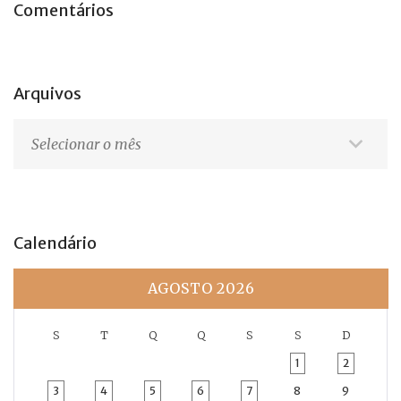
Comentários
Arquivos
Arquivos
Calendário
AGOSTO 2026
S
T
Q
Q
S
S
D
1
2
3
4
5
6
7
8
9