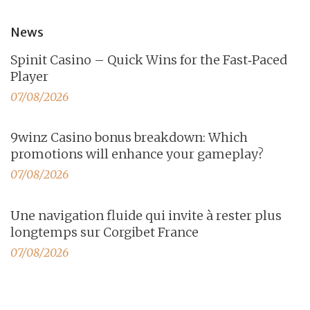
News
Spinit Casino – Quick Wins for the Fast‑Paced
Player
07/08/2026
9winz Casino bonus breakdown: Which
promotions will enhance your gameplay?
07/08/2026
Une navigation fluide qui invite à rester plus
longtemps sur Corgibet France
07/08/2026