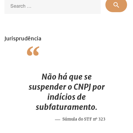
Se
search
for
Jurisprudência
Não há que se
suspender o CNPJ por
indícios de
subfaturamento.
Súmula do STF nº 323