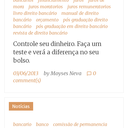
bancarios
financiamento
juros
juros de
mora
juros moratorios
juros remuneratorios
livro direito bancário
manual de direito
bancário
orçamento
pós graduação direito
bancário
pós graduação em direito bancário
revista de direito bancário
Controle seu dinheiro. Faça um
teste e verá a diferença no seu
bolso.
03/06/2013
by
Moyses Neva
0
chat_bubble_outline
comment(s)
Notícias
bancario
banco
comissão de permanencia