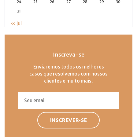
24
25
26
27
28
29
30
31
« jul
Inscreva-se
Enviaremos todos os melhores
casos que resolvemos com nossos
clientes e muito mais!
INSCREVER-SE