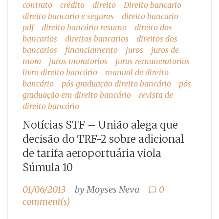
contrato
crédito
direito
Direito bancario
direito bancario e seguros
direito bancario
pdf
direito bancário resumo
direito dos
bancarios
direitos bancarios
direitos dos
bancarios
financiamento
juros
juros de
mora
juros moratorios
juros remuneratorios
livro direito bancário
manual de direito
bancário
pós graduação direito bancário
pós
graduação em direito bancário
revista de
direito bancário
Notícias STF – União alega que
decisão do TRF-2 sobre adicional
de tarifa aeroportuária viola
Súmula 10
01/06/2013
by
Moyses Neva
0
chat_bubble_outline
comment(s)