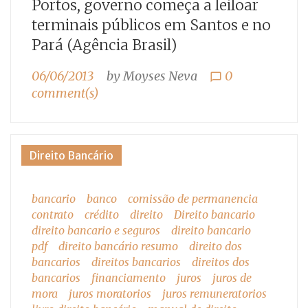
Portos, governo começa a leiloar
terminais públicos em Santos e no
Pará (Agência Brasil)
06/06/2013
by
Moyses Neva
0
chat_bubble_outline
comment(s)
Direito Bancário
bancario
banco
comissão de permanencia
contrato
crédito
direito
Direito bancario
direito bancario e seguros
direito bancario
pdf
direito bancário resumo
direito dos
bancarios
direitos bancarios
direitos dos
bancarios
financiamento
juros
juros de
mora
juros moratorios
juros remuneratorios