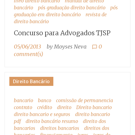
livro direito bancário
manual de direito
bancário
pós graduação direito bancário
pós
graduação em direito bancário
revista de
direito bancário
Concurso para Advogados TJSP
05/06/2013
by
Moyses Neva
0
chat_bubble_outline
comment(s)
Direito Bancário
bancario
banco
comissão de permanencia
contrato
crédito
direito
Direito bancario
direito bancario e seguros
direito bancario
pdf
direito bancário resumo
direito dos
bancarios
direitos bancarios
direitos dos