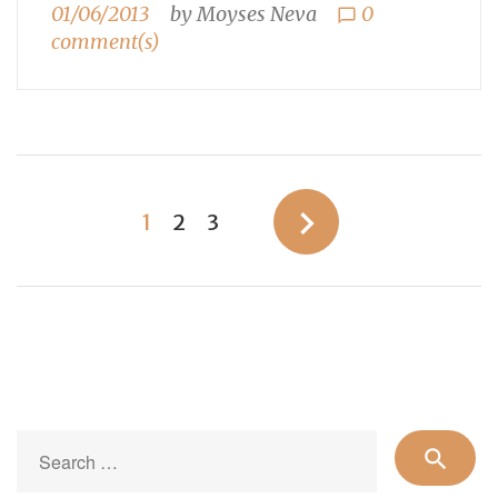
01/06/2013
by
Moyses Neva
0
chat_bubble_outline
comment(s)
Paginação
navigate_next
1
2
3
de
posts
Se
search
for