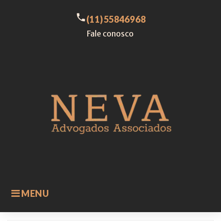
Skip
to
call
(11)55846968
content
Fale conosco
MENU