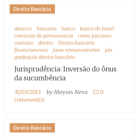
Tag:
Direito Bancário
financiamento
abusivo
bancario
banco
banco do brasil
comissão de permanencia
como funciona
contrato
direito
Direito bancario
financiamento
juros remuneratorios
pós
graduação direito bancário
Jurisprudência: Inversão do ônus
da sucumbência
31/07/2013
by
Moyses Neva
0
chat_bubble_outline
comment(s)
Direito Bancário