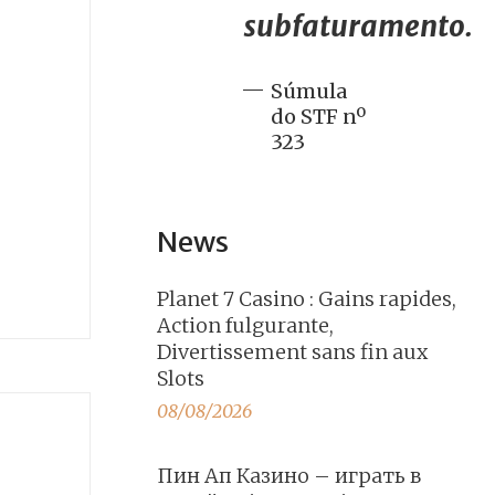
subfaturamento.
Súmula
do STF nº
323
News
Planet 7 Casino : Gains rapides,
Action fulgurante,
Divertissement sans fin aux
Slots
08/08/2026
Пин Ап Казино – играть в