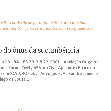
asil
comissão de permanencia
como funciona
nanciamento
juros remuneratorios
pós graduação
ão do ônus da sucumbência
ônia 0011841-83.2012.8.22.0001 – Apelação Origem :
 – Fórum Cível / 4ª Vara Cível Apelante : Banco do
Pissini (OAB/RO 4567) Advogado : Alexandre Leandro
hiago de Souza…