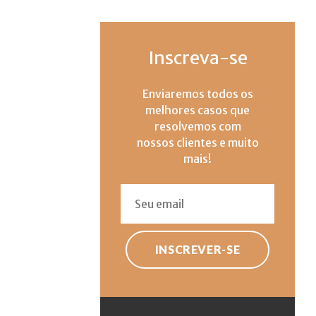
Inscreva-se
Enviaremos todos os
melhores casos que
resolvemos com
nossos clientes e muito
mais!
INSCREVER-SE