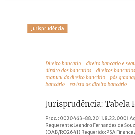
Dia:
Jurisprudência
31
de
Direito bancario
direito bancario e seg
direito dos bancarios
direitos bancario
manual de direito bancário
pós graduaç
bancário
revista de direito bancário
julho
Jurisprudência: Tabela P
de
Proc.: 0020463-88.2011.8.22.0001 Açã
Requerente:Leandro Fernandes de Sou
(OAB/RO2641) Requerido:PSA Finance 