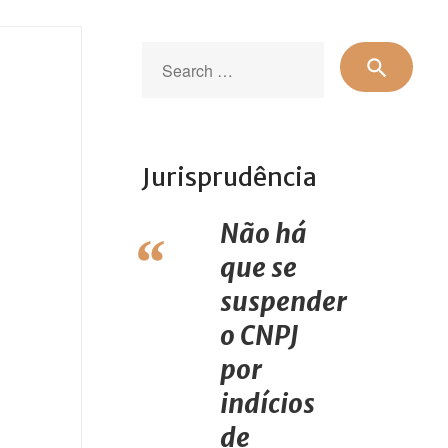
Sear
search
for:
Jurisprudência
Não há
que se
suspender
o CNPJ
por
indícios
de