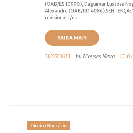
(OAB/ES 10990), Daguimar Lustosa Nog
2013
Alexandre (OAB/RO 4986) SENTENÇA: V
revisional c/c…
SAIBA MAIS
31/07/2013
by
Moyses Neva
0 
chat_bubble_outline
Direito Bancário