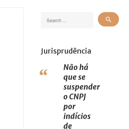
Sear
search
for:
Jurisprudência
Não há
que se
suspender
o CNPJ
por
indícios
de