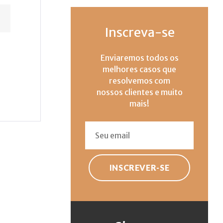
Inscreva-se
Enviaremos todos os
melhores casos que
resolvemos com
nossos clientes e muito
mais!
INSCREVER-SE