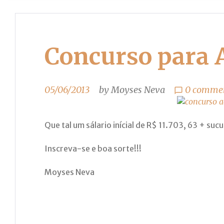
Concurso para 
05/06/2013
by
Moyses Neva
0 commen
chat_bubble_outline
Que tal um sálario inícial de R$ 11.703, 63 + su
Inscreva-se e boa sorte!!!
Moyses Neva