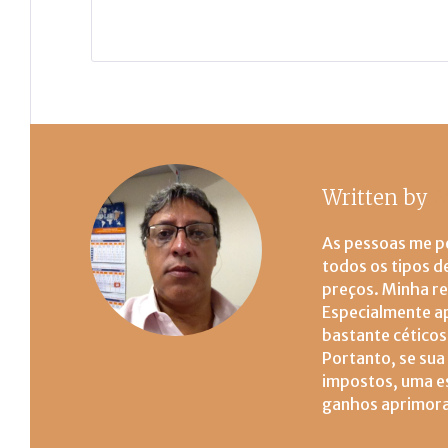
Written by
M
As pessoas me p
todos os tipos d
preços. Minha r
Especialmente a
bastante cético
Portanto, se sua
impostos, uma es
ganhos aprimor