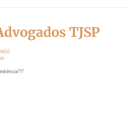
Advogados TJSP
t(s)
cumbência???