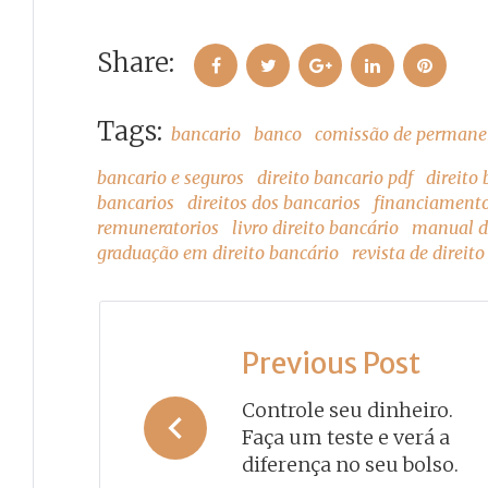
Share:
Facebook
Twitter
Google+
LinkedIn
Pinteres
Tags:
bancario
banco
comissão de permane
bancario e seguros
direito bancario pdf
direito
bancarios
direitos dos bancarios
financiament
remuneratorios
livro direito bancário
manual de
graduação em direito bancário
revista de direit
Navegação
Previous Post
de
Controle seu dinheiro.
Faça um teste e verá a
Post
diferença no seu bolso.