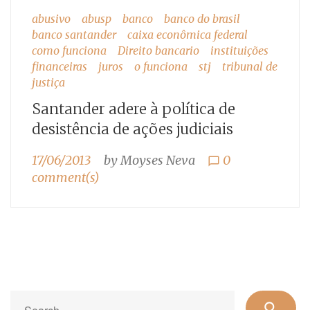
abusivo
abusp
banco
banco do brasil
banco santander
caixa econômica federal
como funciona
Direito bancario
instituições
financeiras
juros
o funciona
stj
tribunal de
justiça
Santander adere à política de
desistência de ações judiciais
17/06/2013
by
Moyses Neva
0
chat_bubble_outline
comment(s)
Se
search