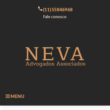
Skip
to
call
(11)55846968
content
Fale conosco
MENU