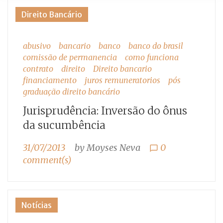
Tag:
Direito Bancário
banco
abusivo
bancario
banco
banco do brasil
do
comissão de permanencia
como funciona
brasil
contrato
direito
Direito bancario
financiamento
juros remuneratorios
pós
graduação direito bancário
Jurisprudência: Inversão do ônus
da sucumbência
31/07/2013
by
Moyses Neva
0
chat_bubble_outline
comment(s)
Notícias