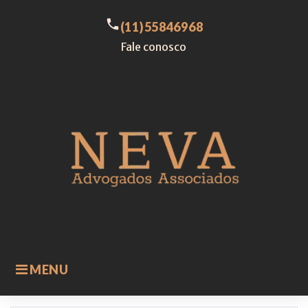
Skip
to
call
(11)55846968
content
Fale conosco
MENU