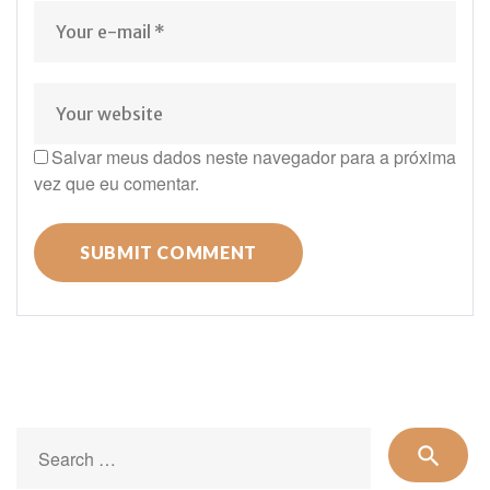
Salvar meus dados neste navegador para a próxima
vez que eu comentar.
Se
search
for