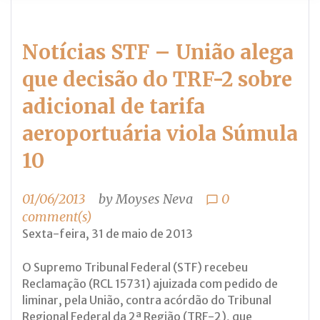
Notícias STF – União alega
que decisão do TRF-2 sobre
adicional de tarifa
aeroportuária viola Súmula
10
01/06/2013
by
Moyses Neva
0
chat_bubble_outline
comment(s)
Sexta-feira, 31 de maio de 2013
O Supremo Tribunal Federal (STF) recebeu
Reclamação (RCL 15731) ajuizada com pedido de
liminar, pela União, contra acórdão do Tribunal
Regional Federal da 2ª Região (TRF-2), que