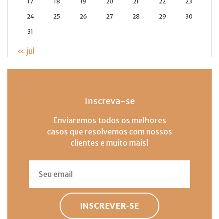
17
18
19
20
21
22
23
24
25
26
27
28
29
30
31
« jul
Inscreva-se
Enviaremos todos os melhores
casos que resolvemos com nossos
clientes e muito mais!
INSCREVER-SE