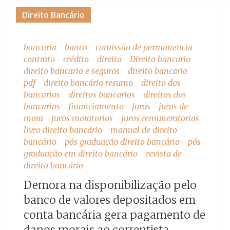
Tag:
Direito Bancário
juros
bancario
banco
comissão de permanencia
de
contrato
crédito
direito
Direito bancario
mora
direito bancario e seguros
direito bancario
pdf
direito bancário resumo
direito dos
bancarios
direitos bancarios
direitos dos
bancarios
financiamento
juros
juros de
mora
juros moratorios
juros remuneratorios
livro direito bancário
manual de direito
bancário
pós graduação direito bancário
pós
graduação em direito bancário
revista de
direito bancário
Demora na disponibilização pelo
banco de valores depositados em
conta bancária gera pagamento de
danos morais ao correntista