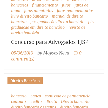
bancarios
financiamento
juros
juros de
mora
juros moratorios
juros remuneratorios
livro direito bancário
manual de direito
bancário
pós graduação direito bancário
pós
graduação em direito bancário
revista de
direito bancário
Concurso para Advogados TJSP
05/06/2013
by
Moyses Neva
0
chat_bubble_outline
comment(s)
Direito Bancário
bancario
banco
comissão de permanencia
contrato
crédito
direito
Direito bancario
direito bancario e seguros
direito bancario