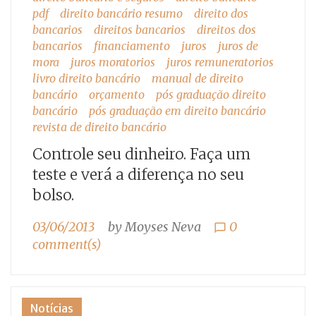
pdf
direito bancário resumo
direito dos
bancarios
direitos bancarios
direitos dos
bancarios
financiamento
juros
juros de
mora
juros moratorios
juros remuneratorios
livro direito bancário
manual de direito
bancário
orçamento
pós graduação direito
bancário
pós graduação em direito bancário
revista de direito bancário
Controle seu dinheiro. Faça um
teste e verá a diferença no seu
bolso.
03/06/2013
by
Moyses Neva
0
chat_bubble_outline
comment(s)
Notícias