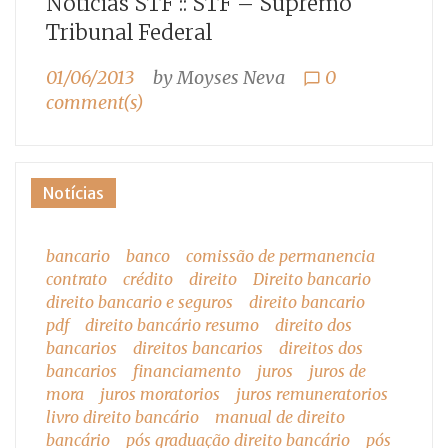
Notícias STF :: STF – Supremo
Tribunal Federal
01/06/2013
by
Moyses Neva
0
chat_bubble_outline
comment(s)
Notícias
bancario
banco
comissão de permanencia
contrato
crédito
direito
Direito bancario
direito bancario e seguros
direito bancario
pdf
direito bancário resumo
direito dos
bancarios
direitos bancarios
direitos dos
bancarios
financiamento
juros
juros de
mora
juros moratorios
juros remuneratorios
livro direito bancário
manual de direito
bancário
pós graduação direito bancário
pós