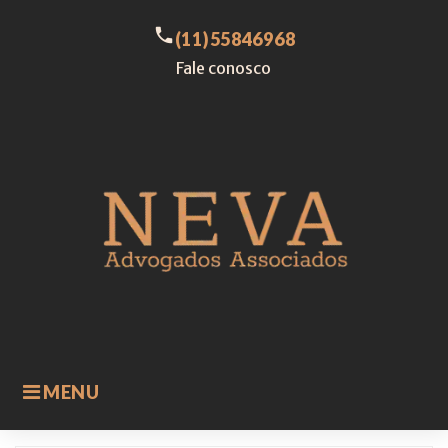
Skip
to
call
(11)55846968
content
Fale conosco
MENU