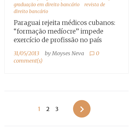
graduação em direito bancário
revista de
direito bancário
Paraguai rejeita médicos cubanos:
“formação medíocre” impede
exercício de profissão no país
31/05/2013
by
Moyses Neva
0
chat_bubble_outline
comment(s)
Paginação
navigate_next
1
2
3
de
posts