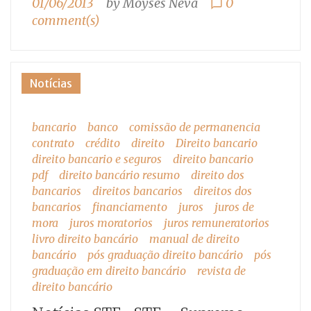
01/06/2013
by
Moyses Neva
0
chat_bubble_outline
comment(s)
Notícias
bancario
banco
comissão de permanencia
contrato
crédito
direito
Direito bancario
direito bancario e seguros
direito bancario
pdf
direito bancário resumo
direito dos
bancarios
direitos bancarios
direitos dos
bancarios
financiamento
juros
juros de
mora
juros moratorios
juros remuneratorios
livro direito bancário
manual de direito
bancário
pós graduação direito bancário
pós
graduação em direito bancário
revista de
direito bancário