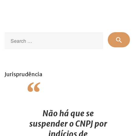
Se
search
for
Jurisprudência
Não há que se
suspender o CNPJ por
indícios de