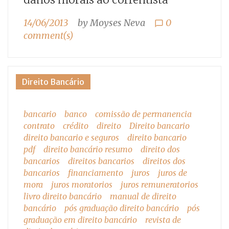
14/06/2013
by
Moyses Neva
0
chat_bubble_outline
comment(s)
Direito Bancário
bancario
banco
comissão de permanencia
contrato
crédito
direito
Direito bancario
direito bancario e seguros
direito bancario
pdf
direito bancário resumo
direito dos
bancarios
direitos bancarios
direitos dos
bancarios
financiamento
juros
juros de
mora
juros moratorios
juros remuneratorios
livro direito bancário
manual de direito
bancário
pós graduação direito bancário
pós
graduação em direito bancário
revista de