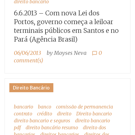
direito bancário
6.6.2013 – Com nova Lei dos
Portos, governo começa a leiloar
terminais públicos em Santos e no
Pará (Agência Brasil)
06/06/2013
by
Moyses Neva
0
chat_bubble_outline
comment(s)
Direito Bancário
bancario
banco
comissão de permanencia
contrato
crédito
direito
Direito bancario
direito bancario e seguros
direito bancario
pdf
direito bancário resumo
direito dos
bancarios
direitos bancarios
direitos dos