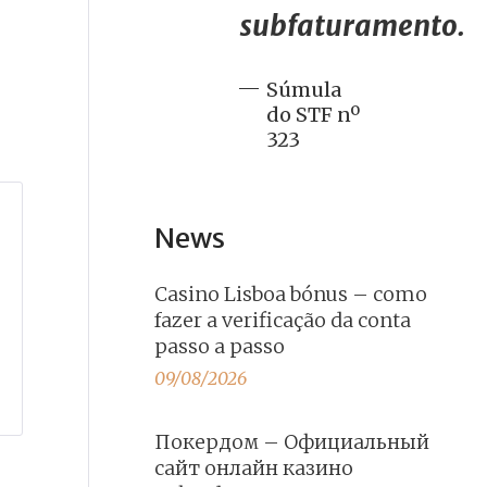
subfaturamento.
Súmula
do STF nº
323
News
Casino Lisboa bónus – como
fazer a verificação da conta
passo a passo
09/08/2026
Покердом – Официальный
сайт онлайн казино