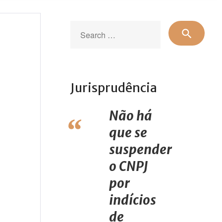
Sear
search
for:
Jurisprudência
Não há
que se
suspender
o CNPJ
por
indícios
de