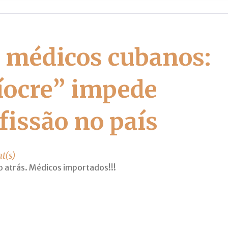
a médicos cubanos:
íocre” impede
fissão no país
t(s)
o atrás. Médicos importados!!!
t