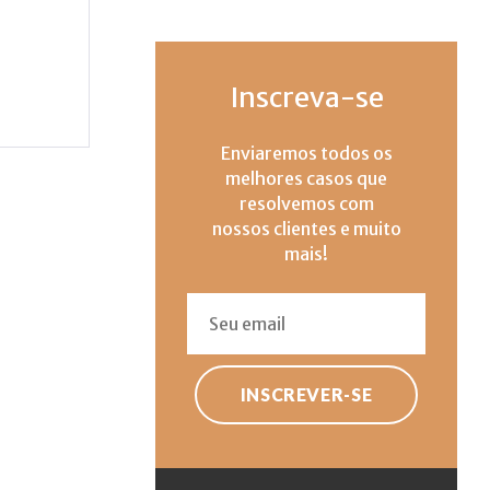
Inscreva-se
Enviaremos todos os
melhores casos que
resolvemos com
nossos clientes e muito
mais!
INSCREVER-SE