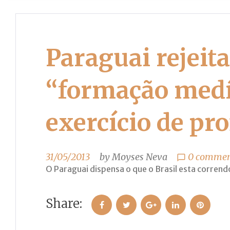
Paraguai rejeit
“formação med
exercício de pro
31/05/2013
by
Moyses Neva
0 commen
chat_bubble_outline
O Paraguai dispensa o que o Brasil esta corrend
Share:
Facebook
Twitter
Google+
LinkedIn
Pinteres