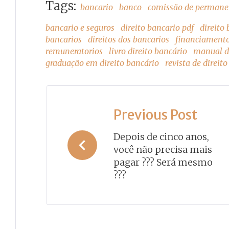
Tags:
bancario
banco
comissão de permane
bancario e seguros
direito bancario pdf
direito
bancarios
direitos dos bancarios
financiament
remuneratorios
livro direito bancário
manual de
graduação em direito bancário
revista de direit
Navegação
Previous Post
de
Depois de cinco anos,
você não precisa mais
Post
pagar ??? Será mesmo
???