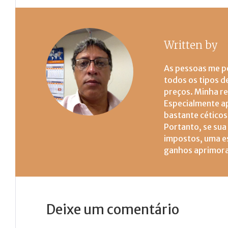
Written by
M
As pessoas me p
todos os tipos d
preços. Minha r
Especialmente a
bastante cético
Portanto, se sua
impostos, uma es
ganhos aprimor
Deixe um comentário