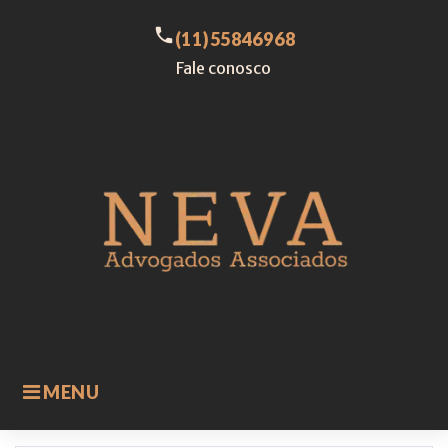
Skip
to
call
(11)55846968
content
Fale conosco
MENU