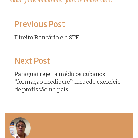
mora
juros moratorios
juros remuneratorios
Navegação
Previous Post
de
Direito Bancário e o STF
Post
Next Post
Paraguai rejeita médicos cubanos:
“formação medíocre” impede exercício
de profissão no país