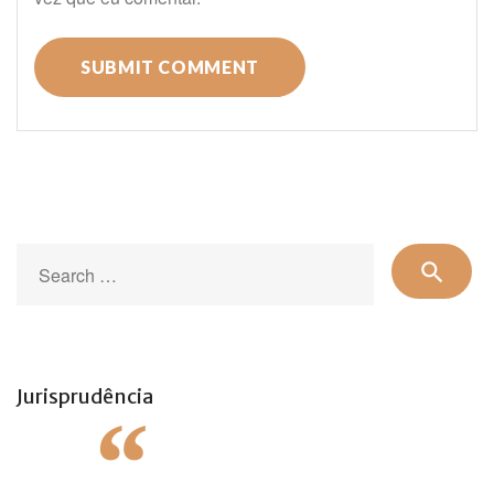
Se
search
for
Jurisprudência