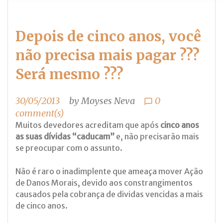
Depois de cinco anos, você
não precisa mais pagar ???
Será mesmo ???
30/05/2013
by
Moyses Neva
0
chat_bubble_outline
comment(s)
Muitos devedores acreditam que após
cinco anos
as suas dívidas “caducam”
e, não precisarão mais
se preocupar com o assunto.
Não é raro o inadimplente que ameaça mover Ação
de Danos Morais, devido aos constrangimentos
causados pela cobrança de dividas vencidas a mais
de cinco anos.