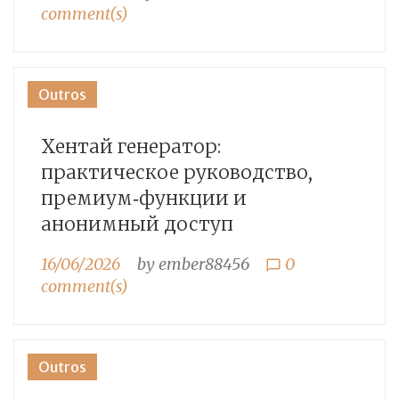
comment(s)
Outros
Хентай генератор:
практическое руководство,
премиум‑функции и
анонимный доступ
16/06/2026
by
ember88456
0
chat_bubble_outline
comment(s)
Outros