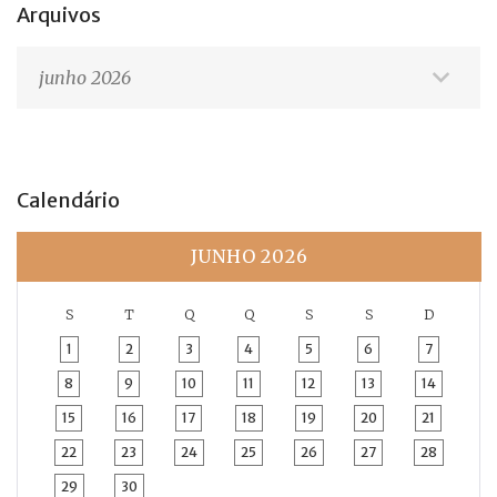
Arquivos
Arquivos
Calendário
JUNHO 2026
S
T
Q
Q
S
S
D
1
2
3
4
5
6
7
8
9
10
11
12
13
14
15
16
17
18
19
20
21
22
23
24
25
26
27
28
29
30