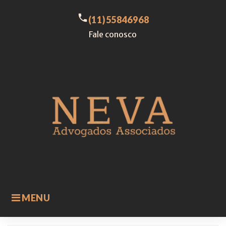
Skip
to
call
(11)55846968
content
Fale conosco
MENU