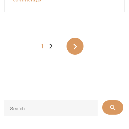
Paginação
navigate_next
1
2
de
posts
Se
search
for