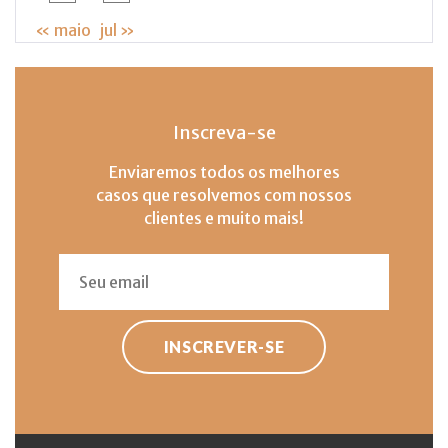
« maio
jul »
Inscreva-se
Enviaremos todos os melhores
casos que resolvemos com nossos
clientes e muito mais!
INSCREVER-SE