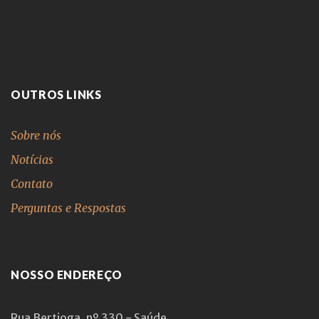
OUTROS LINKS
Sobre nós
Notícias
Contato
Perguntas e Respostas
NOSSO ENDEREÇO
Rua Bertioga, nº 330 - Saúde