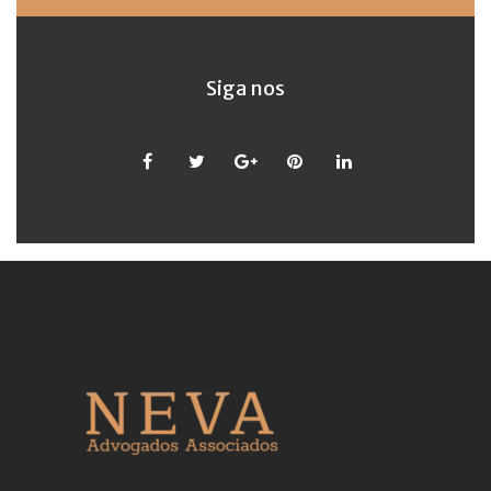
Siga nos
Facebook
Twitter
Google
Pinterest
LinkedIn
+