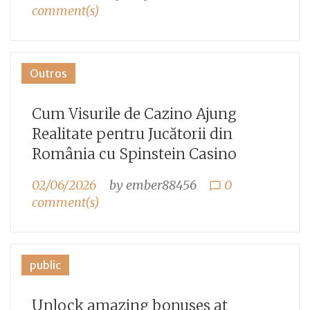
comment(s)
Outros
Cum Visurile de Cazino Ajung
Realitate pentru Jucătorii din
România cu Spinstein Casino
02/06/2026
by
ember88456
0
chat_bubble_outline
comment(s)
public
Unlock amazing bonuses at