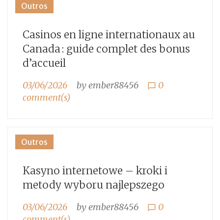
Outros
Casinos en ligne internationaux au
Canada : guide complet des bonus
d’accueil
03/06/2026
by
ember88456
0
chat_bubble_outline
comment(s)
Outros
Kasyno internetowe – kroki i
metody wyboru najlepszego
03/06/2026
by
ember88456
0
chat_bubble_outline
comment(s)