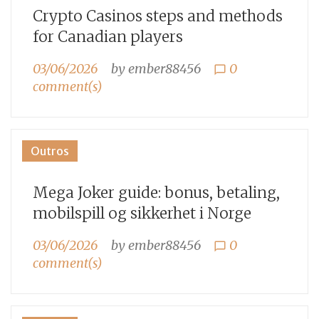
Crypto Casinos steps and methods
for Canadian players
03/06/2026
by
ember88456
0
chat_bubble_outline
comment(s)
Outros
Mega Joker guide: bonus, betaling,
mobilspill og sikkerhet i Norge
03/06/2026
by
ember88456
0
chat_bubble_outline
comment(s)