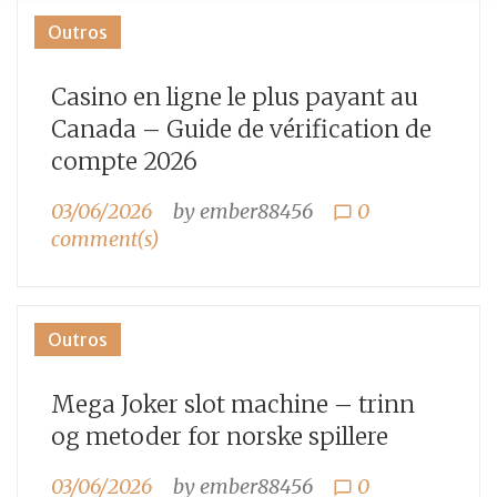
Dia:
Outros
3
Casino en ligne le plus payant au
de
Canada – Guide de vérification de
junho
compte 2026
de
03/06/2026
by
ember88456
0
chat_bubble_outline
comment(s)
2026
Outros
Mega Joker slot machine – trinn
og metoder for norske spillere
03/06/2026
by
ember88456
0
chat_bubble_outline