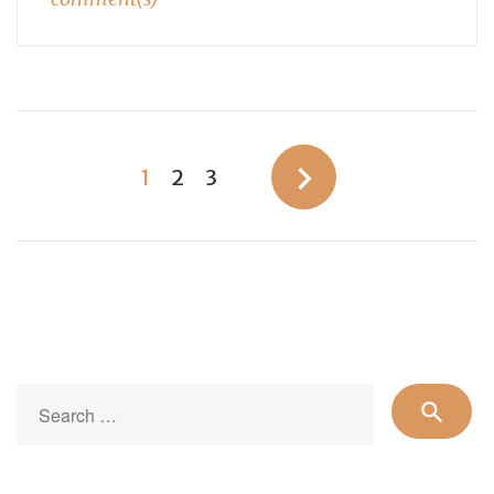
Paginação
navigate_next
1
2
3
de
posts
Se
search
for