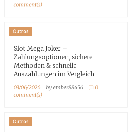
comment(s)
Outros
Slot Mega Joker –
Zahlungsoptionen, sichere
Methoden & schnelle
Auszahlungen im Vergleich
03/06/2026
by
ember88456
0
chat_bubble_outline
comment(s)
Outros