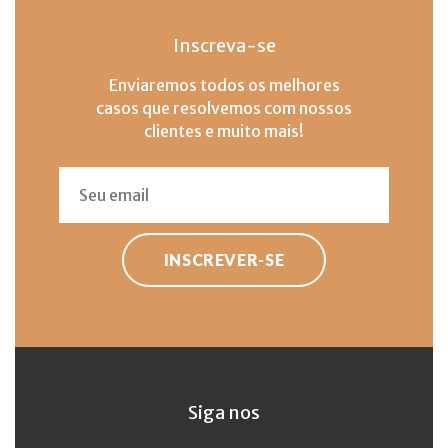
Inscreva-se
Enviaremos todos os melhores
casos que resolvemos com nossos
clientes e muito mais!
INSCREVER-SE
Siga nos