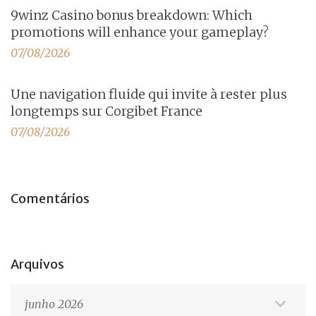
9winz Casino bonus breakdown: Which
promotions will enhance your gameplay?
07/08/2026
Une navigation fluide qui invite à rester plus
longtemps sur Corgibet France
07/08/2026
Comentários
Arquivos
Arquivos