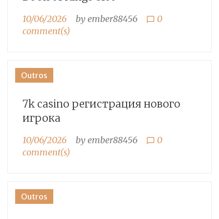
10/06/2026
by
ember88456
0
chat_bubble_outline
comment(s)
Outros
7k casino регистрация нового
игрока
10/06/2026
by
ember88456
0
chat_bubble_outline
comment(s)
Outros