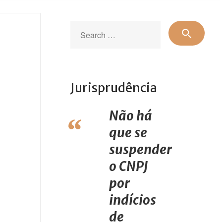
Sear
search
for:
Jurisprudência
Não há
que se
suspender
o CNPJ
por
indícios
de