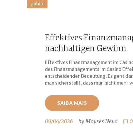
public
Effektives Finanzmanag
nachhaltigen Gewinn
Effektives Finanzmanagement im Casino
des Finanzmanagements im Casino Effek
entscheidender Bedeutung. Es geht daru
man sicherstellt, dass man nicht mehr ve
SAIBA MAIS
09/06/2026
by
Moyses Neva
0
chat_bubble_outline