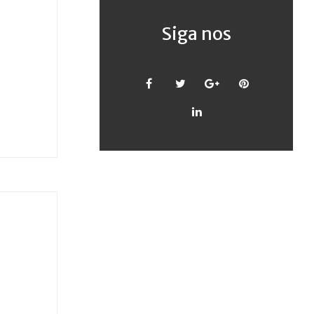
Siga nos
Facebook
Twitter
Google
Pinterest
+
LinkedIn