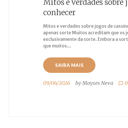
Mitos e verdades sobre 
conhecer
Mitos e verdades sobre jogos de cassin
apenas sorte Muitos acreditam que os j
exclusivamente da sorte. Embora a sort
que muitos…
SAIBA MAIS
09/06/2026
by
Moyses Neva
0
chat_bubble_outline