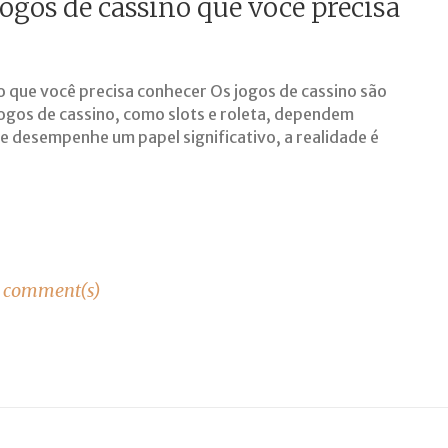
jogos de cassino que você precisa
o que você precisa conhecer Os jogos de cassino são
ogos de cassino, como slots e roleta, dependem
e desempenhe um papel significativo, a realidade é
 comment(s)