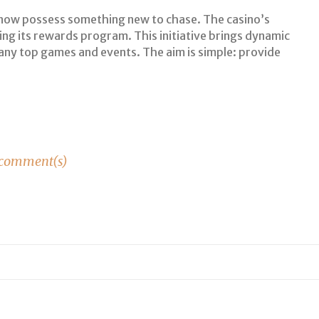
 now possess something new to chase. The casino’s
ng its rewards program. This initiative brings dynamic
any top games and events. The aim is simple: provide
comment(s)