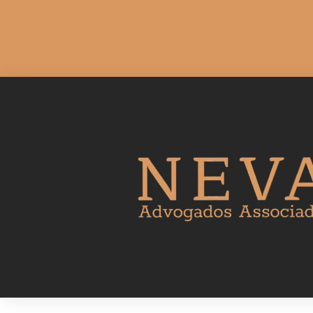
Skip
to
Home
Áreas de Atuação
DIREITO EMPRE
content
Perguntas e Respostas
Notícias
Contato