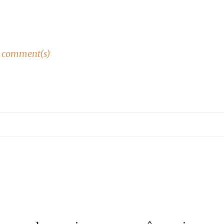
 comment(s)