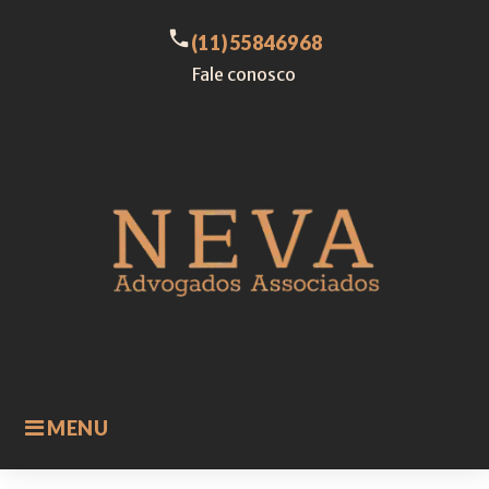
Skip
to
call
(11)55846968
content
Fale conosco
MENU