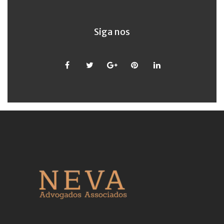
Siga nos
Facebook
Twitter
Google
Pinterest
LinkedIn
+