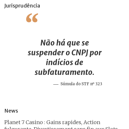
Jurisprudência
Não há que se
suspender o CNPJ por
indícios de
subfaturamento.
Súmula do STF nº 323
News
Planet 7 Casino : Gains rapides, Action