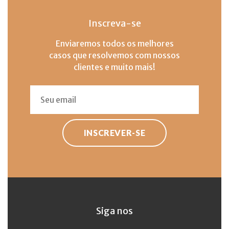
Inscreva-se
Enviaremos todos os melhores
casos que resolvemos com nossos
clientes e muito mais!
INSCREVER-SE
Siga nos