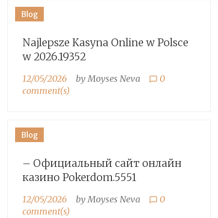
Dia:
Blog
12
Najlepsze Kasyna Online w Polsce
de
w 2026.19352
maio
12/05/2026
by
Moyses Neva
0
chat_bubble_outline
de
comment(s)
2026
Blog
– Официальный сайт онлайн
казино Pokerdom.5551
12/05/2026
by
Moyses Neva
0
chat_bubble_outline
comment(s)