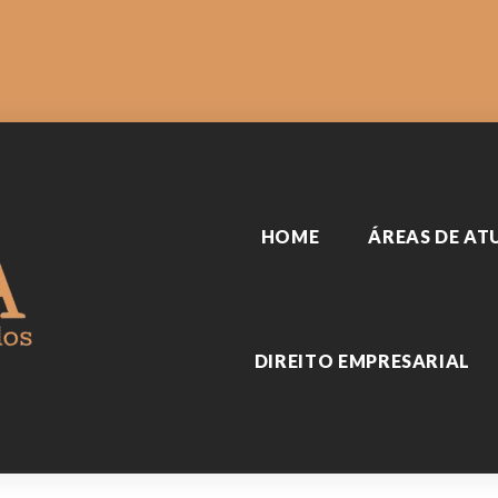
SARIAL
Sobre nós
Biblioteca
Reserva
HOME
ÁREAS DE A
DIREITO EMPRESARIAL