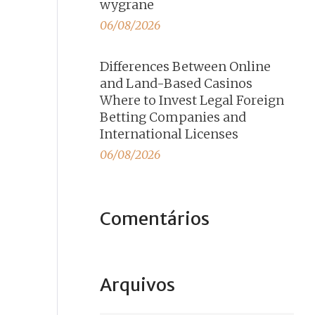
wygrane
06/08/2026
Differences Between Online
and Land-Based Casinos
Where to Invest Legal Foreign
Betting Companies and
International Licenses
06/08/2026
Comentários
Arquivos