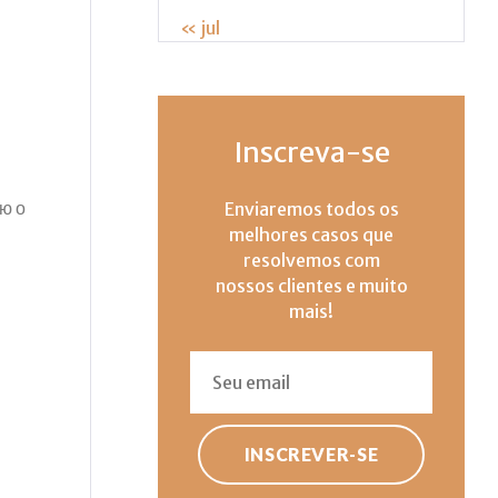
« jul
Inscreva-se
ю о
Enviaremos todos os
melhores casos que
resolvemos com
nossos clientes e muito
mais!
INSCREVER-SE