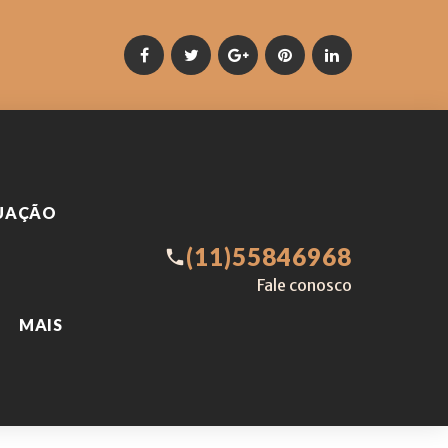
Facebook
Twitter
Google
Pinterest
LinkedIn
+
TUAÇÃO
(11)55846968
call
Fale conosco
MAIS