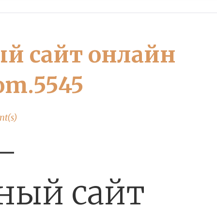
й сайт онлайн
om.5545
t(s)
–
ный сайт