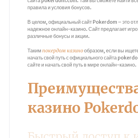
сайта pokerdom.com. Там вы сможете найти вс
правила и условия бонусов.
В целом, официальный сайт Pokerdom – это отл
надежное онлайн-казино. Сайт предлагает игрок
различные бонусы и акции.
Таким
покердом казино
образом, если вы ищет
начать свой путь с официального сайта poker
сайте и начать свой путь в мире онлайн-казино.
Преимущества
казино Poker
Быстрый доступ к 