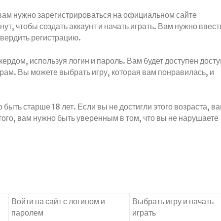
вам нужно зарегистрироваться на официальном сайте
ут, чтобы создать аккаунт и начать играть. Вам нужно ввест
твердить регистрацию.
ердом, используя логин и пароль. Вам будет доступен досту
грам. Вы можете выбрать игру, которая вам понравилась, и
 быть старше 18 лет. Если вы не достигли этого возраста, в
того, вам нужно быть уверенным в том, что вы не нарушаете
Войти на сайт с логином и
Выбрать игру и начать
паролем
играть