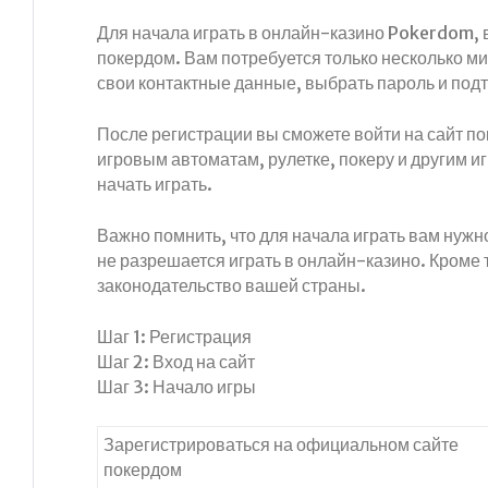
Для начала играть в онлайн-казино Pokerdom, 
покердом. Вам потребуется только несколько мин
свои контактные данные, выбрать пароль и под
После регистрации вы сможете войти на сайт пок
игровым автоматам, рулетке, покеру и другим и
начать играть.
Важно помнить, что для начала играть вам нужно
не разрешается играть в онлайн-казино. Кроме 
законодательство вашей страны.
Шаг 1: Регистрация
Шаг 2: Вход на сайт
Шаг 3: Начало игры
Зарегистрироваться на официальном сайте
покердом