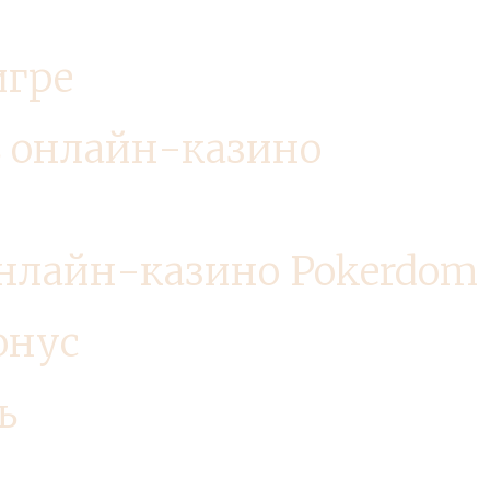
игре
в онлайн-казино
онлайн-казино Pokerdom
онус
ь