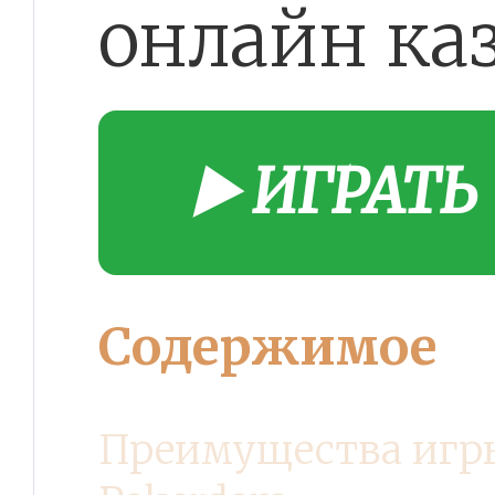
онлайн ка
▶️ ИГРАТЬ
Содержимое
Преимущества игр