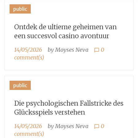
Dia:
public
14
Ontdek de ultieme geheimen van
de
een succesvol casino avontuur
maio
14/05/2026
by
Moyses Neva
0
chat_bubble_outline
de
comment(s)
2026
public
Die psychologischen Fallstricke des
Glücksspiels verstehen
14/05/2026
by
Moyses Neva
0
chat_bubble_outline
comment(s)