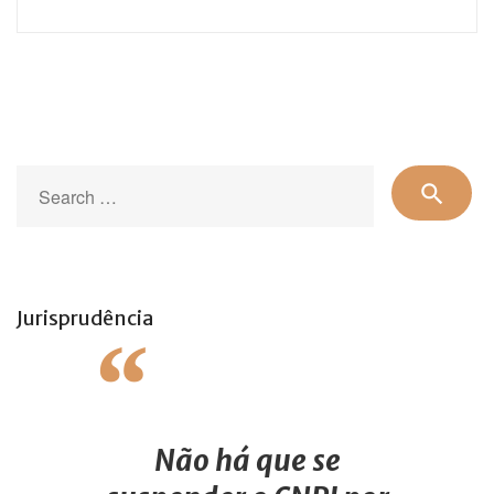
Se
search
for
Jurisprudência
Não há que se