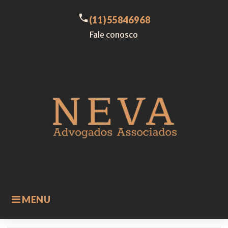
Skip
to
call
(11)55846968
content
Fale conosco
MENU