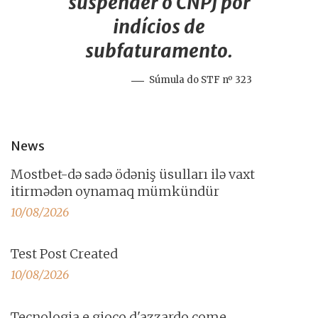
suspender o CNPJ por
indícios de
subfaturamento.
Súmula do STF nº 323
News
Mostbet-də sadə ödəniş üsulları ilə vaxt
itirmədən oynamaq mümkündür
10/08/2026
Test Post Created
10/08/2026
Tecnologia e gioco d'azzardo come