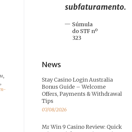
subfaturamento.
Súmula
do STF nº
323
News
м,
Stay Casino Login Australia
,
Bonus Guide – Welcome
um-
Offers, Payments & Withdrawal
Tips
07/08/2026
Mr Win 9 Casino Review: Quick