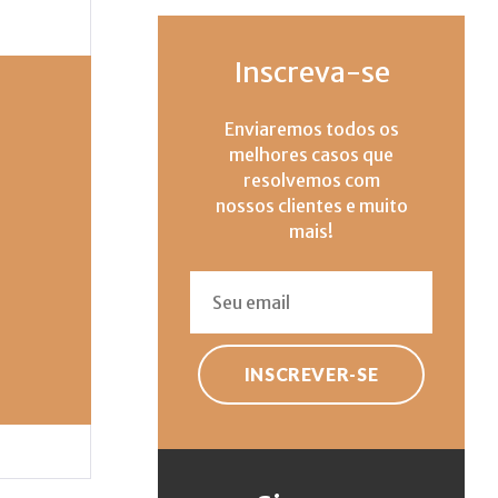
Inscreva-se
Enviaremos todos os
melhores casos que
resolvemos com
nossos clientes e muito
mais!
INSCREVER-SE