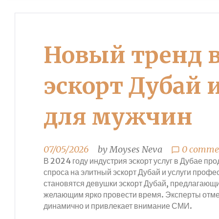
Новый тренд в
эскорт Дубай 
для мужчин
07/05/2026
by
Moyses Neva
0 commen
chat_bubble_outline
В 2024 году индустрия эскорт услуг в Дубае пр
спроса на элитный эскорт Дубай и услуги проф
становятся девушки эскорт Дубай, предлагающи
желающим ярко провести время. Эксперты отмеч
динамично и привлекает внимание СМИ.