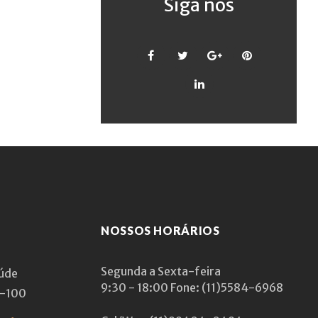
Siga nos
Facebook
Twitter
Google
Pinterest
+
LinkedIn
NOSSOS HORÁRIOS
Segunda a Sexta-feira
aúde
9:30 - 18:00
Fone: (11)5584-6968
1-100