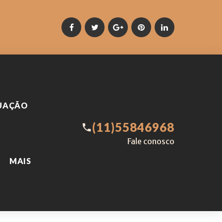
Facebook
Twitter
Google
Pinterest
LinkedIn
+
TUAÇÃO
(11)55846968
call
Fale conosco
MAIS