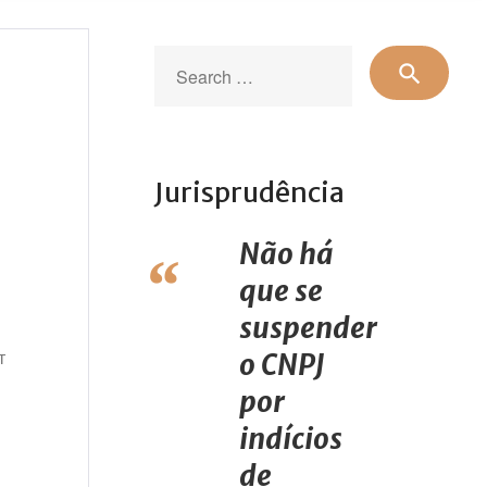
Sear
search
for:
Jurisprudência
Não há
que se
suspender
т
o CNPJ
por
indícios
de