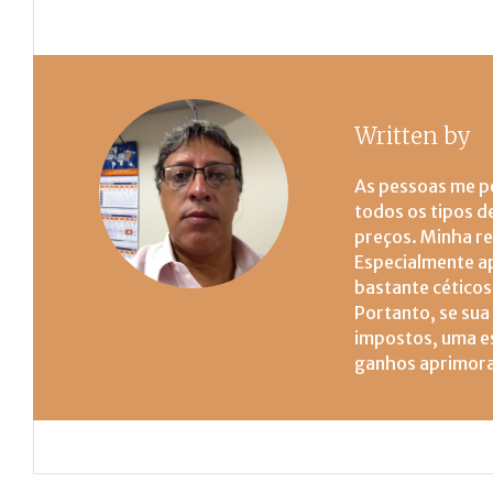
Written by
M
As pessoas me p
todos os tipos d
preços. Minha r
Especialmente a
bastante cético
Portanto, se sua
impostos, uma es
ganhos aprimor