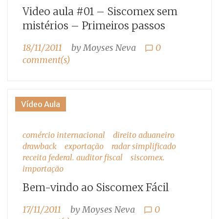
Video aula #01 – Siscomex sem
mistérios – Primeiros passos
18/11/2011
by
Moyses Neva
0
chat_bubble_outline
comment(s)
Vídeo Aula
comércio internacional
direito aduaneiro
drawback
exportação
radar simplificado
receita federal. auditor fiscal
siscomex.
importação
Bem-vindo ao Siscomex Fácil
17/11/2011
by
Moyses Neva
0
chat_bubble_outline