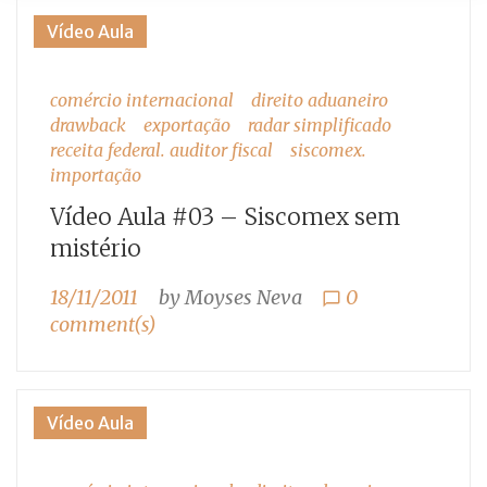
Tag:
Vídeo Aula
comércio
comércio internacional
direito aduaneiro
internacional
drawback
exportação
radar simplificado
receita federal. auditor fiscal
siscomex.
importação
Vídeo Aula #03 – Siscomex sem
mistério
18/11/2011
by
Moyses Neva
0
chat_bubble_outline
comment(s)
Vídeo Aula