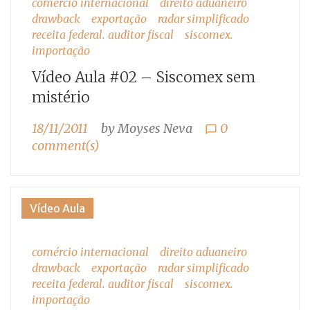
comércio internacional
direito aduaneiro
drawback
exportação
radar simplificado
receita federal. auditor fiscal
siscomex.
importação
Vídeo Aula #02 – Siscomex sem
mistério
18/11/2011
by
Moyses Neva
0
chat_bubble_outline
comment(s)
Vídeo Aula
comércio internacional
direito aduaneiro
drawback
exportação
radar simplificado
receita federal. auditor fiscal
siscomex.
importação