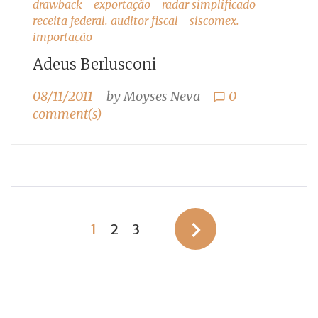
drawback
exportação
radar simplificado
receita federal. auditor fiscal
siscomex.
importação
Adeus Berlusconi
08/11/2011
by
Moyses Neva
0
chat_bubble_outline
comment(s)
Paginação
navigate_next
1
2
3
de
posts