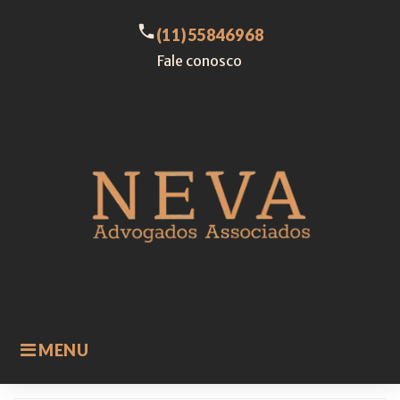
Skip
to
call
(11)55846968
content
Fale conosco
MENU