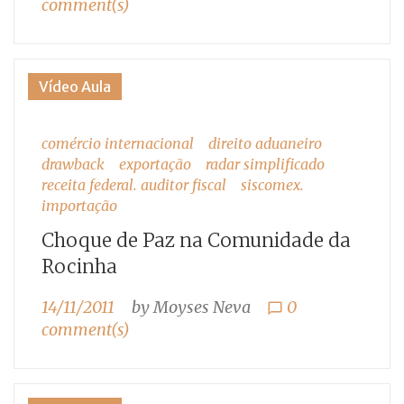
comment(s)
Vídeo Aula
comércio internacional
direito aduaneiro
drawback
exportação
radar simplificado
receita federal. auditor fiscal
siscomex.
importação
Choque de Paz na Comunidade da
Rocinha
14/11/2011
by
Moyses Neva
0
chat_bubble_outline
comment(s)