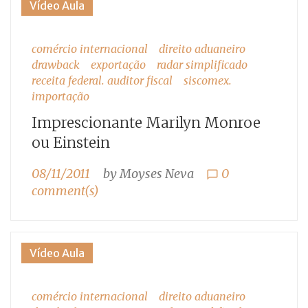
Vídeo Aula
comércio internacional
direito aduaneiro
drawback
exportação
radar simplificado
receita federal. auditor fiscal
siscomex.
importação
Imprescionante Marilyn Monroe
ou Einstein
08/11/2011
by
Moyses Neva
0
chat_bubble_outline
comment(s)
Vídeo Aula
comércio internacional
direito aduaneiro