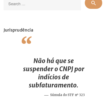
search
for
Jurisprudência
Não há que se
suspender o CNPJ por
indícios de
subfaturamento.
Súmula do STF nº 323