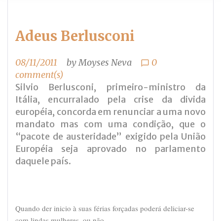
Adeus Berlusconi
08/11/2011
by
Moyses Neva
0
chat_bubble_outline
comment(s)
Silvio Berlusconi,
primeiro-ministro da
Itália, encurralado pela crise da divida
européia,
concorda em renunciar
a uma novo
mandato mas com uma condição, que o
“pacote de austeridade” exigido pela União
Européia seja aprovado no parlamento
daquele país.
Quando der inicio à suas férias forçadas poderá deliciar-se
com lindas mulheres, ou não…..