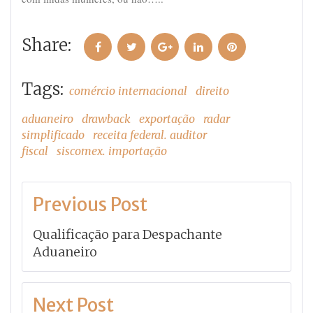
Share:
Facebook
Twitter
Google+
LinkedIn
Pinterest
Tags:
comércio internacional
direito
aduaneiro
drawback
exportação
radar
simplificado
receita federal. auditor
fiscal
siscomex. importação
Navegação
Previous Post
de
Qualificação para Despachante
Post
Aduaneiro
Next Post