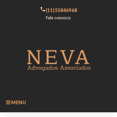
Skip
to
call
(11)55846968
content
Fale conosco
MENU