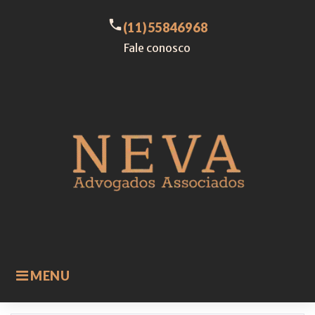
Skip
to
call
(11)55846968
content
Fale conosco
MENU