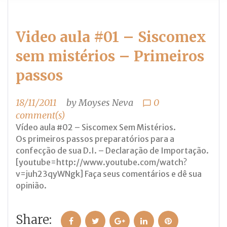
Video aula #01 – Siscomex
sem mistérios – Primeiros
passos
18/11/2011
by
Moyses Neva
0
chat_bubble_outline
comment(s)
Vídeo aula #02 – Siscomex Sem Mistérios.
Os primeiros passos preparatórios para a
confecção de sua D.I. – Declaração de Importação.
[youtube=http://www.youtube.com/watch?
v=juh23qyWNgk] Faça seus comentários e dê sua
opinião.
Share:
Facebook
Twitter
Google+
LinkedIn
Pinterest