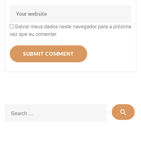
Salvar meus dados neste navegador para a próxima
vez que eu comentar.
Se
search
for