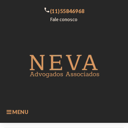
Skip
to
call
(11)55846968
content
Fale conosco
MENU