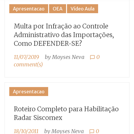
Categoria:
Apresentacao
OEA
Vídeo Aula
Apresentacao
Multa por Infração ao Controle
Administrativo das Importações,
Como DEFENDER-SE?
11/07/2019
by
Moyses Neva
0
chat_bubble_outline
comment(s)
Apresentacao
Roteiro Completo para Habilitação
Radar Siscomex
18/10/2011
by
Moyses Neva
0
chat_bubble_outline