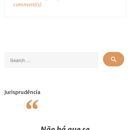
comment(s)
Se
search
for
Jurisprudência
Não há que se