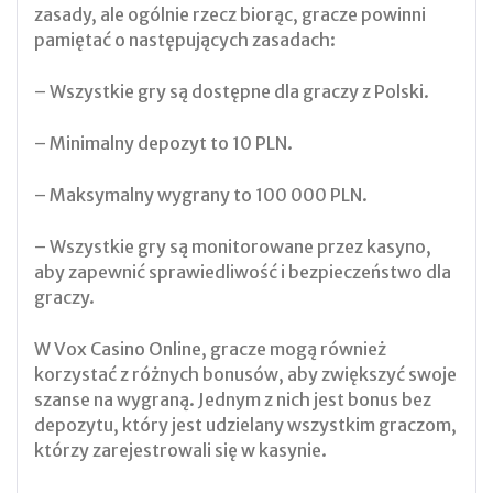
zasady, ale ogólnie rzecz biorąc, gracze powinni
pamiętać o następujących zasadach:
– Wszystkie gry są dostępne dla graczy z Polski.
– Minimalny depozyt to 10 PLN.
– Maksymalny wygrany to 100 000 PLN.
– Wszystkie gry są monitorowane przez kasyno,
aby zapewnić sprawiedliwość i bezpieczeństwo dla
graczy.
W Vox Casino Online, gracze mogą również
korzystać z różnych bonusów, aby zwiększyć swoje
szanse na wygraną. Jednym z nich jest bonus bez
depozytu, który jest udzielany wszystkim graczom,
którzy zarejestrowali się w kasynie.