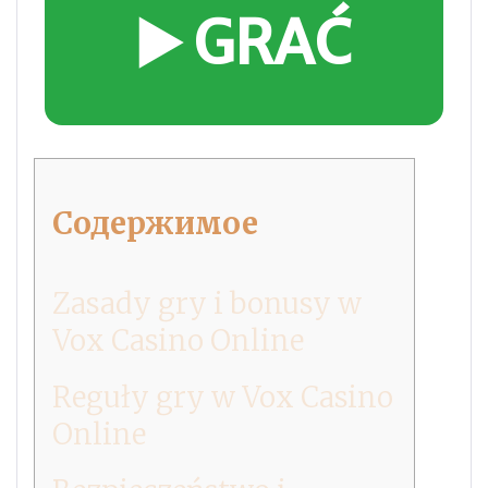
▶️ GRAĆ
Содержимое
Zasady gry i bonusy w
Vox Casino Online
Reguły gry w Vox Casino
Online