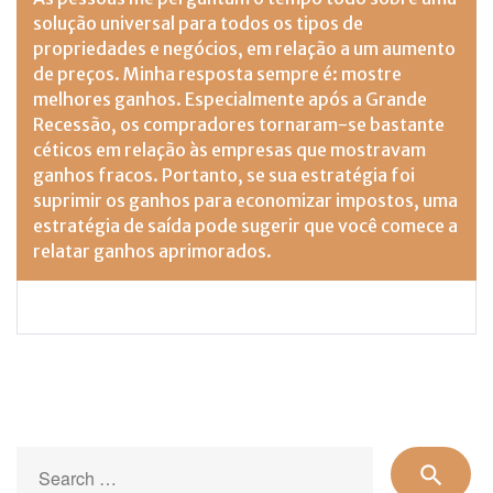
solução universal para todos os tipos de
propriedades e negócios, em relação a um aumento
de preços. Minha resposta sempre é: mostre
melhores ganhos. Especialmente após a Grande
Recessão, os compradores tornaram-se bastante
céticos em relação às empresas que mostravam
ganhos fracos. Portanto, se sua estratégia foi
suprimir os ganhos para economizar impostos, uma
estratégia de saída pode sugerir que você comece a
relatar ganhos aprimorados.
Se
search
for