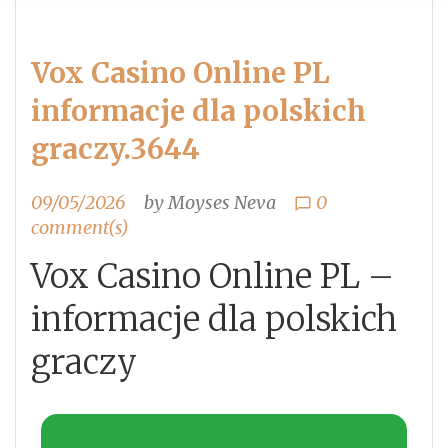
Vox Casino Online PL
informacje dla polskich
graczy.3644
09/05/2026
by
Moyses Neva
0
chat_bubble_outline
comment(s)
Vox Casino Online PL –
informacje dla polskich
graczy