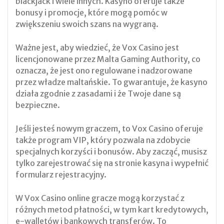
blackjack i wiele innych. Kasyno oferuje także
bonusy i promocje, które mogą pomóc w
zwiększeniu swoich szans na wygraną.
Ważne jest, aby wiedzieć, że Vox Casino jest
licencjonowane przez Malta Gaming Authority, co
oznacza, że jest ono regulowane i nadzorowane
przez władze maltańskie. To gwarantuje, że kasyno
działa zgodnie z zasadami i że Twoje dane są
bezpieczne.
Jeśli jesteś nowym graczem, to Vox Casino oferuje
także program VIP, który pozwala na zdobycie
specjalnych korzyści i bonusów. Aby zacząć, musisz
tylko zarejestrować się na stronie kasyna i wypełnić
formularz rejestracyjny.
W Vox Casino online gracze mogą korzystać z
różnych metod płatności, w tym kart kredytowych,
e-walletów i bankowych transferów. To