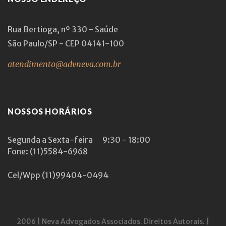
Rua Bertioga, nº 330 - Saúde
São Paulo/SP - CEP 04141-100
atendimento@advneva.com.br
NOSSOS HORÁRIOS
Segunda a Sexta-feira
9:30 - 18:00
Fone: (11)5584-6968
Cel/Wpp
(11)99404-0494
2006 | Neva Advogados Associados. Direitos Autorais. |