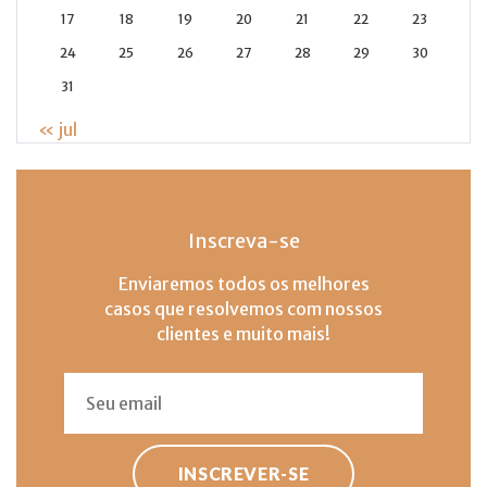
17
18
19
20
21
22
23
24
25
26
27
28
29
30
31
« jul
Inscreva-se
Enviaremos todos os melhores
casos que resolvemos com nossos
clientes e muito mais!
INSCREVER-SE