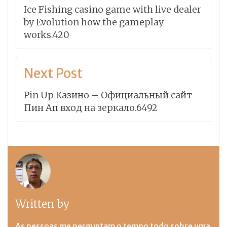
Ice Fishing casino game with live dealer
Post
by Evolution how the gameplay
works.420
Next Post
Pin Up Казино – Официальный сайт
Пин Ап вход на зеркало.6492
Written by
Moyses Neva
As pessoas me perguntam o tempo todo sobre uma