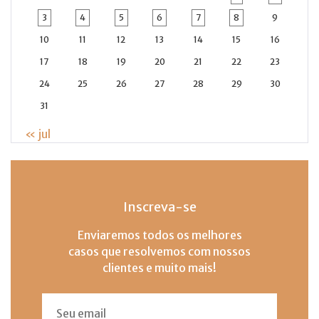
3
4
5
6
7
8
9
10
11
12
13
14
15
16
17
18
19
20
21
22
23
24
25
26
27
28
29
30
31
« jul
Inscreva-se
Enviaremos todos os melhores
casos que resolvemos com nossos
clientes e muito mais!