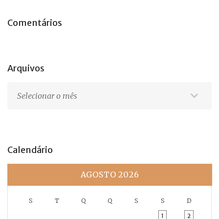
Comentários
Arquivos
Arquivos
Calendário
AGOSTO 2026
S
T
Q
Q
S
S
D
1
2