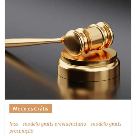
Tag:
modelo
gratis
procuração
Modelos Grátis
inss
modelo gratis previdenciario
modelo gratis
procuração