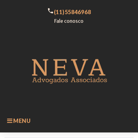
Skip
to
call
(11)55846968
content
Fale conosco
MENU