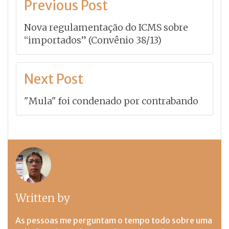
Previous Post
de
Nova regulamentação do ICMS sobre
Post
“importados” (Convênio 38/13)
Next Post
"Mula" foi condenado por contrabando
Written by
Moyses Neva
As pessoas me perguntam o tempo todo sobre uma