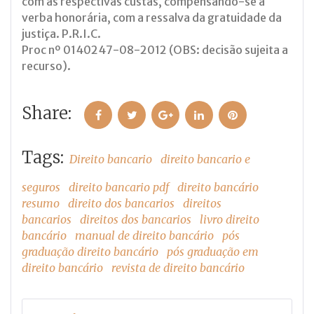
com as respectivas custas, compensando-se a
verba honorária, com a ressalva da gratuidade da
justiça. P.R.I.C.
Proc nº 0140247-08-2012 (OBS: decisão sujeita a
recurso).
Share:
Facebook
Twitter
Google+
LinkedIn
Pinterest
Tags:
Direito bancario
direito bancario e
seguros
direito bancario pdf
direito bancário
resumo
direito dos bancarios
direitos
bancarios
direitos dos bancarios
livro direito
bancário
manual de direito bancário
pós
graduação direito bancário
pós graduação em
direito bancário
revista de direito bancário
Navegação