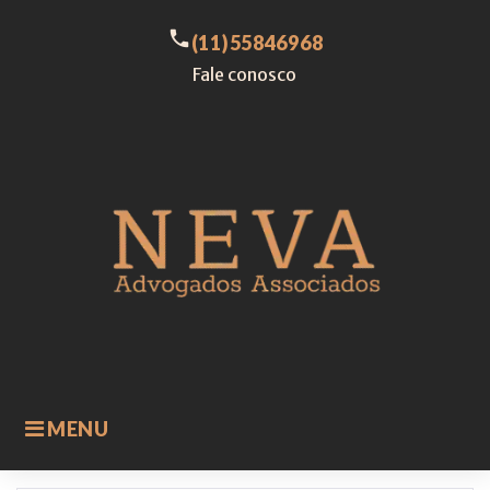
Skip
to
call
(11)55846968
content
Fale conosco
MENU