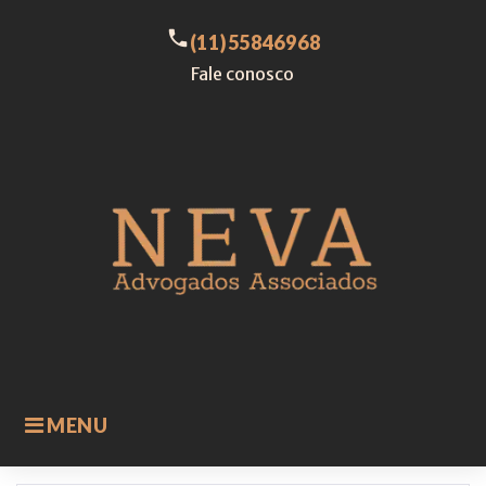
Skip
to
call
(11)55846968
content
Fale conosco
MENU