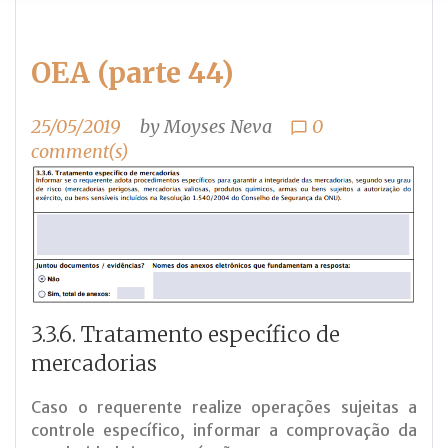
OEA (parte 44)
25/05/2019
by
Moyses Neva
0
chat_bubble_outline
comment(s)
3.3.6. Tratamento específico de
mercadorias
Caso o requerente realize operações sujeitas a
controle específico, informar a comprovação da