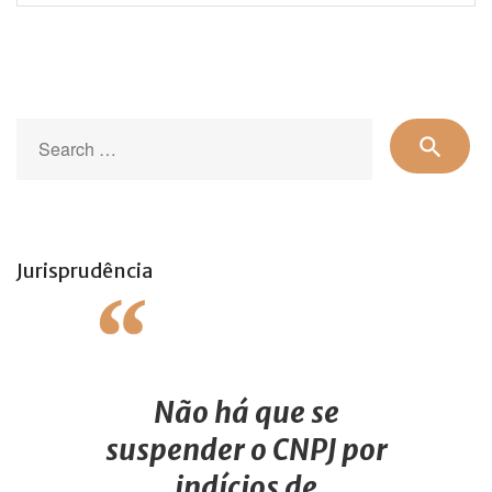
Se
search
for
Jurisprudência
Não há que se
suspender o CNPJ por
indícios de