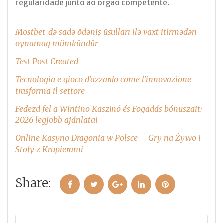
regularidade junto ao órgão competente.
Mostbet-də sadə ödəniş üsulları ilə vaxt itirmədən
oynamaq mümkündür
Test Post Created
Tecnologia e gioco d'azzardo come l'innovazione
trasforma il settore
Fedezd fel a Wintino Kaszinó és Fogadás bónuszait:
2026 legjobb ajánlatai
Online Kasyno Dragonia w Polsce – Gry na Żywo i
Stoły z Krupierami
Share:
Facebook
Twitter
Google+
LinkedIn
Pinterest