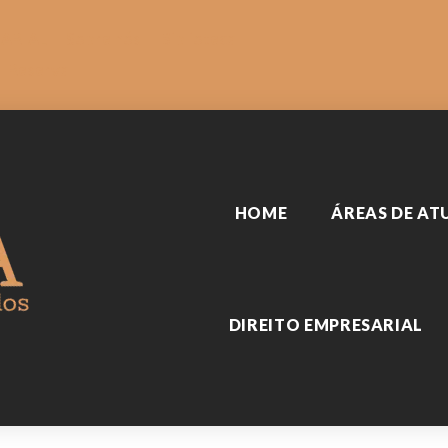
SARIAL
Sobre nós
Biblioteca
Reserva
HOME
ÁREAS DE A
DIREITO EMPRESARIAL