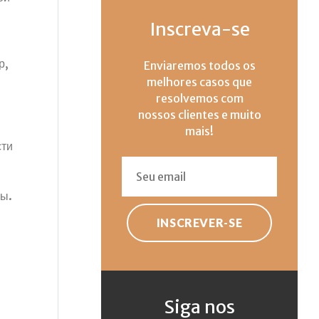
Inscreva-se
р,
Enviaremos todos os
melhores casos que
resolvemos com
nossos clientes e muito
mais!
сти
ры.
INSCREVER-SE
Siga nos