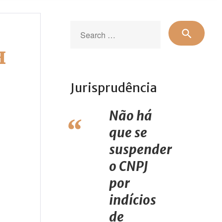
Sear
search
for:
н
Jurisprudência
Não há
que se
suspender
o CNPJ
por
о
indícios
de