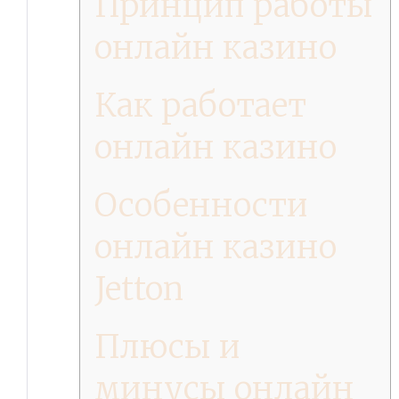
Принцип работы
онлайн казино
Как работает
онлайн казино
Особенности
онлайн казино
Jetton
Плюсы и
минусы онлайн