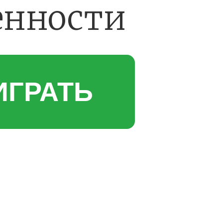
бенности
 ИГРАТЬ