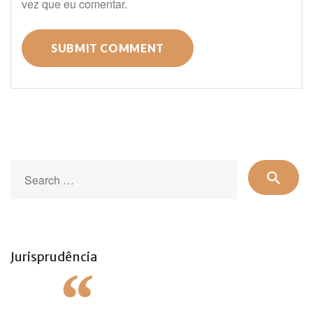
vez que eu comentar.
Se
search
for
Jurisprudência