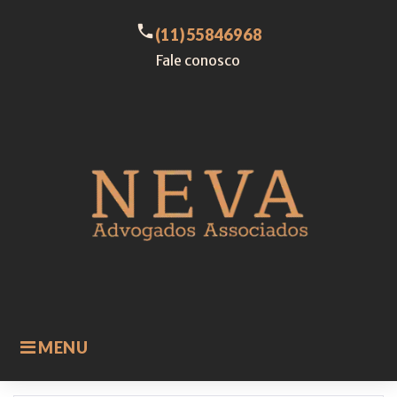
Skip
to
call
(11)55846968
content
Fale conosco
MENU