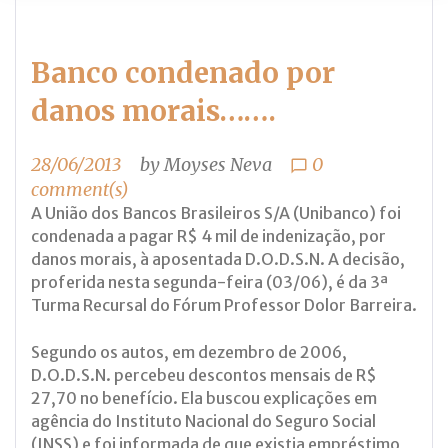
Banco condenado por
danos morais…….
28/06/2013
by
Moyses Neva
0
chat_bubble_outline
comment(s)
A União dos Bancos Brasileiros S/A (Unibanco) foi
condenada a pagar R$ 4 mil de indenização, por
danos morais, à aposentada D.O.D.S.N. A decisão,
proferida nesta segunda-feira (03/06), é da 3ª
Turma Recursal do Fórum Professor Dolor Barreira.
Segundo os autos, em dezembro de 2006,
D.O.D.S.N. percebeu descontos mensais de R$
27,70 no benefício. Ela buscou explicações em
agência do Instituto Nacional do Seguro Social
(INSS) e foi informada de que existia empréstimo