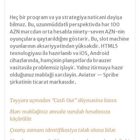
Heç bir proqram və ya strategiya nəticəni dəyişə
bilməz. Bu, uzunmüddətli perspektivdə hər 100
AZN mərcdən orta hesabla ninety-seven AZN-nin
oyunçulara qaytarıldığını göstərir. Bu, slot machine
oyunlarının əksəriyyətindən yüksəkdir. HTML5
texnologiyası ilə hazırlanıb və iOS, Android
cihazlarında, həmçinin planşetlərdə brauzer
vasitəsilə problemsiz işləyir. Yalnız itirməyə hazır
olduğunuz məbləği xərcləyin. Aviator — Spribe
şirkətinin ticarət markasıdır.
Təyyarə uçmadan “Cash Out” düyməsinə basın.
Mərc məbləğiniz əmsala vurulub hesabınıza
köçürülür.
Çıxarış zamanı identifikasiya tələb oluna bilər.