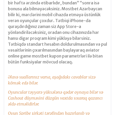
bir həftə ərzində etibarlıdır, bundan” “sonra isə
bonusu ala bilməyəcəksiniz. Mostbet Azərbaycan
bilir ki, mərclərini mobil cihazda etməyə üstünlük
verən oyunçular çoxdur. Tətbiqi iPhone-da
quraşdırdığınız zaman siz App Store-a
yönləndiriləcəksiniz, oradan onu cihazınızda hər
hansı digər proqram kimi yükləyə bilərsiniz.
Tətbiqdə standart hesabın doldurulmasından və pul
vəsaitlərinin çıxarılmasından başlayaraq aviator
online game mostbet kupon parametrləri ilə bitən
bütün funksiyalar mövcud olacaq.
Əlavə suallarınız varsa, aşağıdakı cavablar sizə
kömək edə bilər.
Oyuncular təyyarə yüksələnə qədər oynaya bilər və
Cashout düyməsini düzgün vaxtda sıxaraq qazancı
əldə etməlidirlər.
Oyun Spribe şirkəti tərəfindən hazırlanıb və