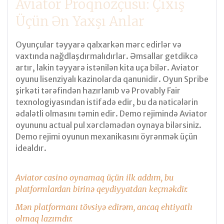
Aviator Proqnozçusu: Çıxış
Üçün Ən Yaxşı Anlar
Oyunçular təyyarə qalxarkən mərc edirlər və
vaxtında nağdlaşdırmalıdırlar. Əmsallar getdikcə
artır, lakin təyyarə istənilən kita uça bilər. Aviator
oyunu lisenziyalı kazinolarda qanunidir. Oyun Spribe
şirkəti tərəfindən hazırlanıb və Provably Fair
texnologiyasından istifadə edir, bu da nəticələrin
ədalətli olmasını təmin edir. Demo rejimində Aviator
oyununu actual pul xərcləmədən oynaya bilərsiniz.
Demo rejimi oyunun mexanikasını öyrənmək üçün
idealdır.
Aviator casino oynamaq üçün ilk addım, bu
platformlardan birinə qeydiyyatdan keçməkdir.
Mən platformanı tövsiyə edirəm, ancaq ehtiyatlı
olmaq lazımdır.