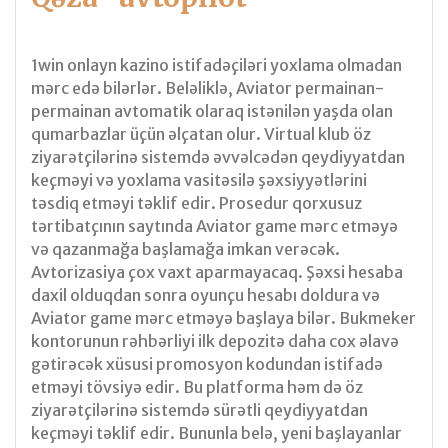
1win onlayn kazino istifadəçiləri yoxlama olmadan
mərc edə bilərlər. Beləliklə, Aviator permainan-
permainan avtomatik olaraq istənilən yaşda olan
qumarbazlar üçün əlçatan olur. Virtual klub öz
ziyarətçilərinə sistemdə əvvəlcədən qeydiyyatdan
keçməyi və yoxlama vasitəsilə şəxsiyyətlərini
təsdiq etməyi təklif edir. Prosedur qorxusuz
tərtibatçının saytında Aviator game mərc etməyə
və qazanmağa başlamağa imkan verəcək.
Avtorizasiya çox vaxt aparmayacaq. Şəxsi hesaba
daxil olduqdan sonra oyunçu hesabı doldura və
Aviator game mərc etməyə başlaya bilər. Bukmeker
kontorunun rəhbərliyi ilk depozitə daha cox əlavə
gətirəcək xüsusi promosyon kodundan istifadə
etməyi tövsiyə edir. Bu platforma həm də öz
ziyarətçilərinə sistemdə sürətli qeydiyyatdan
keçməyi təklif edir. Bununla belə, yeni başlayanlar