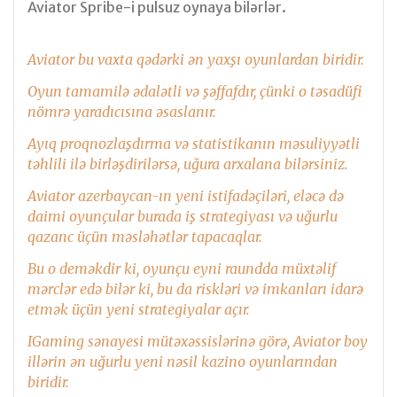
Aviator Spribe-i pulsuz oynaya bilərlər.
Aviator bu vaxta qədərki ən yaxşı oyunlardan biridir.
Oyun tamamilə ədalətli və şəffafdır, çünki o təsadüfi
nömrə yaradıcısına əsaslanır.
Ayıq proqnozlaşdırma və statistikanın məsuliyyətli
təhlili ilə birləşdirilərsə, uğura arxalana bilərsiniz.
Aviator azerbaycan-ın yeni istifadəçiləri, eləcə də
daimi oyunçular burada iş strategiyası və uğurlu
qazanc üçün məsləhətlər tapacaqlar.
Bu o deməkdir ki, oyunçu eyni raundda müxtəlif
mərclər edə bilər ki, bu da riskləri və imkanları idarə
etmək üçün yeni strategiyalar açır.
IGaming sənayesi mütəxəssislərinə görə, Aviator boy
illərin ən uğurlu yeni nəsil kazino oyunlarından
biridir.