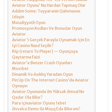
Aviator Oyunu’ Nu Hardan Tapmaq Olar
Addım Some: Təyyarənin Qalxmasını
Izləyin
Məsuliyyətli Oyun
Promosyon Kodları Ve Bonuslar Oyun
Aviator
Aviator ‘ı Gerçek Parayla Oynamak Için En
Iyi Casino Nasıl Seçilir?
Rtp (return To Player) — Oyunçuya
Qaytarma Faizi
Aviator’a Benzer Crash Oyunları
Mostbet
Dinamik Və Asılılıq Yaradan Oyun
Pin Up On The Internet Casino’da Aviator
Oynayın
Aviator Oyununda Ən Yüksək Əmsal Nə
Qədər Ola Bilər?
Para Içinaviator Oyunu 1xbet
Əvvəlcə Demo Ilə Məşq Edə Bilərəm?