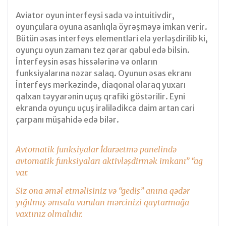
Aviator oyun interfeysi sadə və intuitivdir,
oyunçulara oyuna asanlıqla öyrəşməyə imkan verir.
Bütün əsas interfeys elementləri elə yerləşdirilib ki,
oyunçu oyun zamanı tez qərar qəbul edə bilsin.
İnterfeysin əsas hissələrinə və onların
funksiyalarına nəzər salaq. Oyunun əsas ekranı
İnterfeys mərkəzində, diaqonal olaraq yuxarı
qalxan təyyarənin uçuş qrafiki göstərilir. Eyni
ekranda oyunçu uçuş irəlilədikcə daim artan cari
çarpanı müşahidə edə bilər.
Avtomatik funksiyalar İdarəetmə panelində
avtomatik funksiyaları aktivləşdirmək imkanı” “ag
var.
Siz ona əməl etməlisiniz və “gediş” anına qədər
yığılmış əmsala vurulan mərcinizi qaytarmağa
vaxtınız olmalıdır.