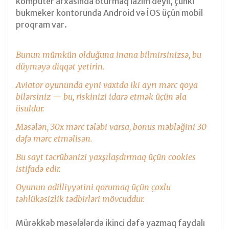
kompüter arxasında oturmaq lazım deyil, çünki
bukmeker kontorunda Android və İOS üçün mobil
proqram var.
Bunun mümkün olduğuna inana bilmirsinizsə, bu
düyməyə diqqət yetirin.
Aviator oyununda eyni vaxtda iki ayrı mərc qoya
bilərsiniz — bu, riskinizi idarə etmək üçün əla
üsuldur.
Məsələn, 30x mərc tələbi varsa, bonus məbləğini 30
dəfə mərc etməlisən.
Bu sayt təcrübənizi yaxşılaşdırmaq üçün cookies
istifadə edir.
Oyunun adilliyyətini qorumaq üçün çoxlu
təhlükəsizlik tədbirləri mövcuddur.
Mürəkkəb məsələlərdə ikinci dəfə yazmaq faydalı