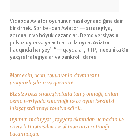
Videoda Aviator oyununun nasıl oynandığına dair
bir örnek. Spribe-dən Aviator — strategiya,
adrenalin və böyük qazanclar. Demo versiyasını
pulsuz oyna və ya actual pulla oyna! Aviator
haqqında hər şey” “— qaydalar, RTP, mexanika Ən
yaxşı strategiyalar və bankroll idarəsi
Mərc edin, uçun, təyyarənin davranışını
proqnozlaşdırın və qazanın!
Biz sizə bəzi strategiyalarla tanış olmağı, onları
demo versiyada sınamağı və öz oyun tərzinizi
inkişaf etdirməyi tövsiyə edirik.
Oyunun mahiyyəti, təyyarə ekrandan uçmadan və
dövrə bitməmişdən əvvəl mərcinizi satmağı
bacarmaqdır.