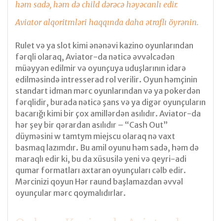
həm sadə, həm də child dərəcə həyəcanlı edir.
Aviator alqoritmləri haqqında daha ətraflı öyrənin.
Rulet və ya slot kimi ənənəvi kazino oyunlarından
fərqli olaraq, Aviator-da nəticə əvvəlcədən
müəyyən edilmir və oyunçuya uduşlarının idarə
edilməsində intresserad rol verilir. Oyun həmçinin
standart idman mərc oyunlarından və ya pokerdən
fərqlidir, burada nəticə şans və ya digər oyunçuların
bacarığı kimi bir çox amillərdən asılıdır. Aviator-da
hər şey bir qərardan asılıdır – “Cash Out”
düyməsini w tamtym miejscu olaraq nə vaxt
basmaq lazımdır. Bu amil oyunu həm sadə, həm də
maraqlı edir ki, bu da xüsusilə yeni və qeyri-adi
qumar formatları axtaran oyunçuları cəlb edir.
Mərcinizi qoyun Hər raund başlamazdan əvvəl
oyunçular mərc qoymalıdırlar.