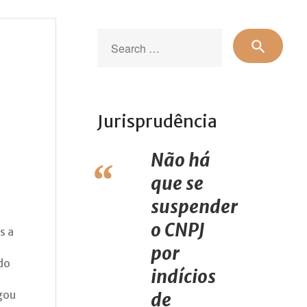
Sear
search
for:
Jurisprudência
Não há
que se
suspender
o CNPJ
s a
por
do
indícios
egou
de