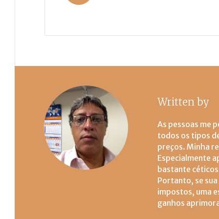
Post
Written by
M
As pessoas me p
todos os tipos d
preços. Minha r
Especialmente a
bastante cético
Portanto, se sua
impostos, uma es
ganhos aprimor