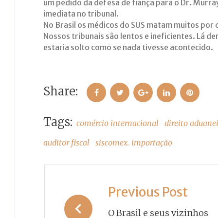
um pedido da defesa de fiança para o Dr. Murra
imediata no tribunal.
No Brasil os médicos do SUS matam muitos por d
Nossos tribunais são lentos e ineficientes. Lá 
estaria solto como se nada tivesse acontecido.
Share:
Facebook
Twitter
Google+
LinkedIn
Pinteres
Tags:
comércio internacional
direito aduane
auditor fiscal
siscomex. importação
Navegação
Previous Post
de
O Brasil e seus vizinhos