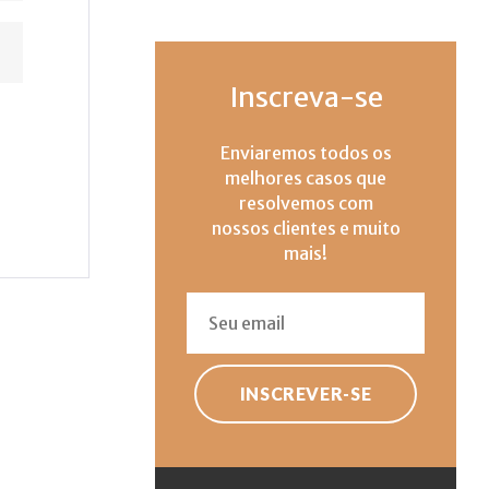
Inscreva-se
Enviaremos todos os
melhores casos que
resolvemos com
nossos clientes e muito
mais!
INSCREVER-SE