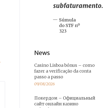
subfaturamento.
Súmula
do STF nº
323
News
.
Casino Lisboa bónus – como
fazer a verificação da conta
passo a passo
09/08/2026
Покердом – Официальный
сайт онлайн казино