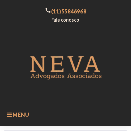
Skip
to
call
(11)55846968
content
Fale conosco
MENU