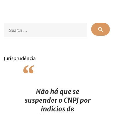
Se
search
for
Jurisprudência
Não há que se
suspender o CNPJ por
indícios de