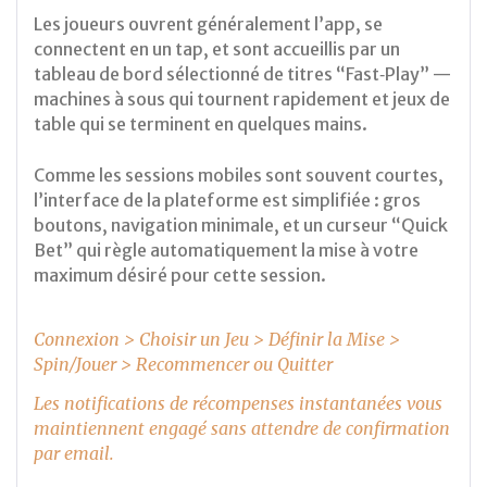
Les joueurs ouvrent généralement l’app, se
connectent en un tap, et sont accueillis par un
tableau de bord sélectionné de titres “Fast‑Play” —
machines à sous qui tournent rapidement et jeux de
table qui se terminent en quelques mains.
Comme les sessions mobiles sont souvent courtes,
l’interface de la plateforme est simplifiée : gros
boutons, navigation minimale, et un curseur “Quick
Bet” qui règle automatiquement la mise à votre
maximum désiré pour cette session.
Connexion > Choisir un Jeu > Définir la Mise >
Spin/Jouer > Recommencer ou Quitter
Les notifications de récompenses instantanées vous
maintiennent engagé sans attendre de confirmation
par email.