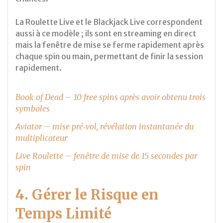
La Roulette Live et le Blackjack Live correspondent
aussi à ce modèle ; ils sont en streaming en direct
mais la fenêtre de mise se ferme rapidement après
chaque spin ou main, permettant de finir la session
rapidement.
Book of Dead – 10 free spins après avoir obtenu trois
symboles
Aviator – mise pré‑vol, révélation instantanée du
multiplicateur
Live Roulette – fenêtre de mise de 15 secondes par
spin
4. Gérer le Risque en
Temps Limité