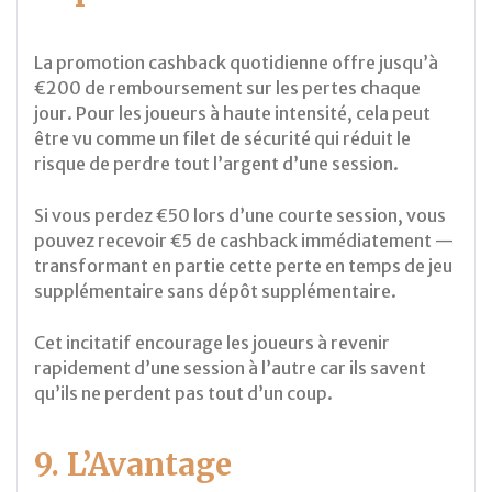
La promotion cashback quotidienne offre jusqu’à
€200 de remboursement sur les pertes chaque
jour. Pour les joueurs à haute intensité, cela peut
être vu comme un filet de sécurité qui réduit le
risque de perdre tout l’argent d’une session.
Si vous perdez €50 lors d’une courte session, vous
pouvez recevoir €5 de cashback immédiatement —
transformant en partie cette perte en temps de jeu
supplémentaire sans dépôt supplémentaire.
Cet incitatif encourage les joueurs à revenir
rapidement d’une session à l’autre car ils savent
qu’ils ne perdent pas tout d’un coup.
9. L’Avantage