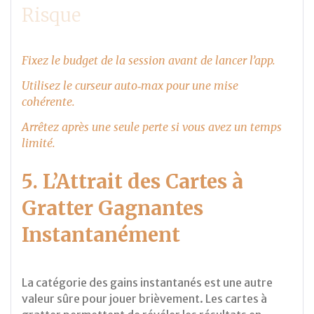
Risque
Fixez le budget de la session avant de lancer l’app.
Utilisez le curseur auto‑max pour une mise
cohérente.
Arrêtez après une seule perte si vous avez un temps
limité.
5. L’Attrait des Cartes à
Gratter Gagnantes
Instantanément
La catégorie des gains instantanés est une autre
valeur sûre pour jouer brièvement. Les cartes à