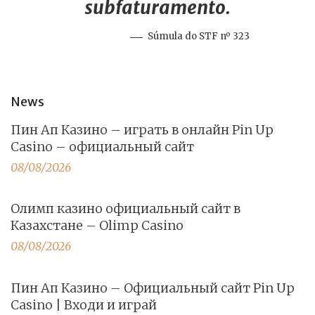
subfaturamento.
Súmula do STF nº 323
News
Пин Ап Казино – играть в онлайн Pin Up
Casino – официальный сайт
08/08/2026
Олимп казино официальный сайт в
Казахстане – Olimp Casino
08/08/2026
Пин Ап Казино – Официальный сайт Pin Up
Casino | Входи и играй