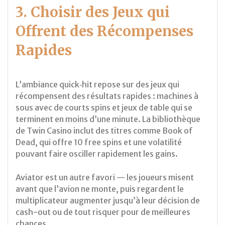
3. Choisir des Jeux qui
Offrent des Récompenses
Rapides
L’ambiance quick‑hit repose sur des jeux qui
récompensent des résultats rapides : machines à
sous avec de courts spins et jeux de table qui se
terminent en moins d’une minute. La bibliothèque
de Twin Casino inclut des titres comme Book of
Dead, qui offre 10 free spins et une volatilité
pouvant faire osciller rapidement les gains.
Aviator est un autre favori — les joueurs misent
avant que l’avion ne monte, puis regardent le
multiplicateur augmenter jusqu’à leur décision de
cash-out ou de tout risquer pour de meilleures
chances.