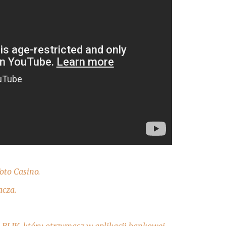
oto Casino.
acza.