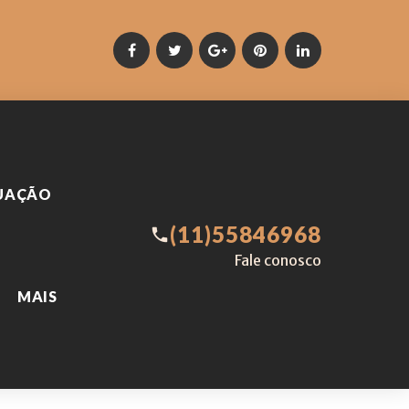
Facebook
Twitter
Google
Pinterest
LinkedIn
+
TUAÇÃO
(11)55846968
call
Fale conosco
MAIS