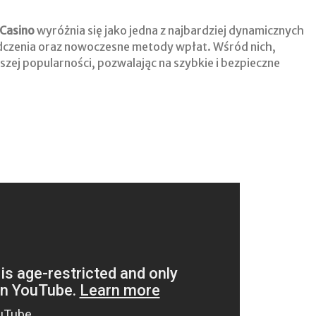
Casino
wyróżnia się jako jedna z najbardziej dynamicznych
czenia oraz nowoczesne metody wpłat. Wśród nich,
szej popularności, pozwalając na szybkie i bezpieczne