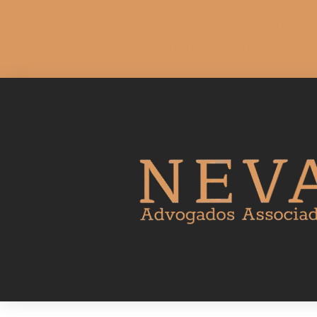
Skip
to
Home
Áreas de Atuação
DIREITO EMPRE
content
Perguntas e Respostas
Notícias
Contato