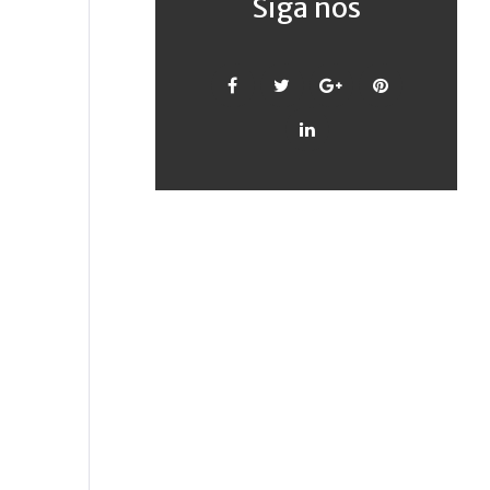
Siga nos
Facebook
Twitter
Google
Pinterest
+
LinkedIn