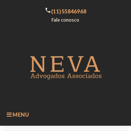
Skip
to
call
(11)55846968
content
Fale conosco
MENU