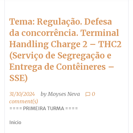
Tema: Regulação. Defesa
da concorrência. Terminal
Handling Charge 2 – THC2
(Serviço de Segregação e
Entrega de Contêineres –
SSE)
31/10/2024
by
Moyses Neva
0
chat_bubble_outline
comment(s)
==== PRIMEIRA TURMA ====
Inicio