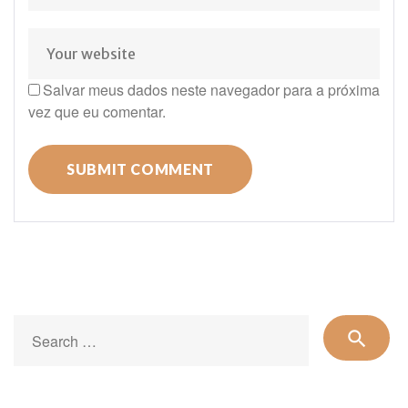
Salvar meus dados neste navegador para a próxima
vez que eu comentar.
Se
search
for