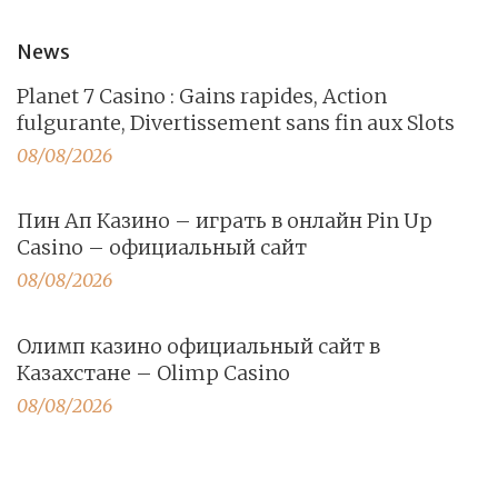
News
Planet 7 Casino : Gains rapides, Action
fulgurante, Divertissement sans fin aux Slots
08/08/2026
Пин Ап Казино – играть в онлайн Pin Up
Casino – официальный сайт
08/08/2026
Олимп казино официальный сайт в
Казахстане – Olimp Casino
08/08/2026