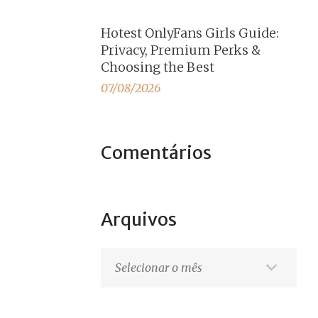
Hotest OnlyFans Girls Guide:
Privacy, Premium Perks &
Choosing the Best
07/08/2026
Comentários
Arquivos
Arquivos