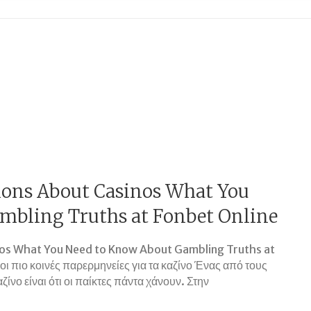
ons About Casinos What You
mbling Truths at Fonbet Online
os What You Need to Know About Gambling Truths at
οι πιο κοινές παρερμηνείες για τα καζίνο Ένας από τους
νο είναι ότι οι παίκτες πάντα χάνουν. Στην