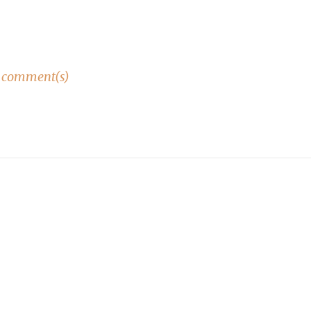
 comment(s)