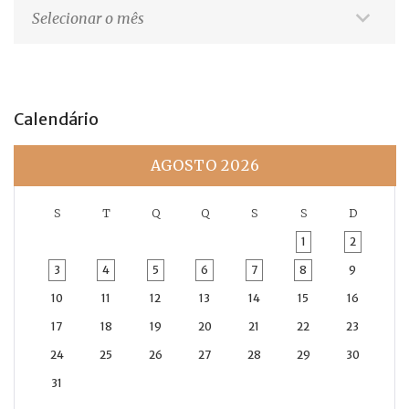
Arquivos
Calendário
AGOSTO 2026
S
T
Q
Q
S
S
D
1
2
3
4
5
6
7
8
9
10
11
12
13
14
15
16
17
18
19
20
21
22
23
24
25
26
27
28
29
30
31