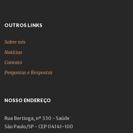
OUTROS LINKS
Sobre nós
Notícias
Contato
Perguntas e Respostas
NOSSO ENDEREÇO
Rua Bertioga, nº 330 - Saúde
São Paulo/SP - CEP 04141-100