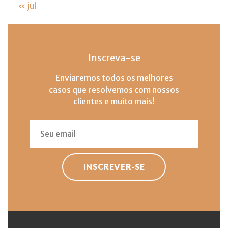
« jul
Inscreva-se
Enviaremos todos os melhores
casos que resolvemos com nossos
clientes e muito mais!
INSCREVER-SE