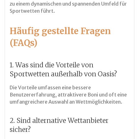
zu einem dynamischen und spannenden Umfeld für
Sportwetten führt.
Häufig gestellte Fragen
(FAQs)
1. Was sind die Vorteile von
Sportwetten außerhalb von Oasis?
Die Vorteile umfassen eine bessere
Benutzererfahrung, attraktivere Boni und oft eine
umfangreichere Auswahl an Wettmöglichkeiten.
2. Sind alternative Wettanbieter
sicher?