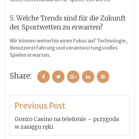
5. Welche Trends sind für die Zukunft
der Sportwetten zu erwarten?
Wir können weiterhin einen Fokus auf Technologie,
Benutzererfahrung und verantwortungsvolles
Spielen erwarten.
Share:
Facebook
Twitter
Google+
LinkedIn
Pinterest
Navegação
Previous Post
de
Gonzo Casino na telefonie – przygoda
Post
w zasięgu ręki