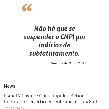
Não há que se
suspender o CNPJ por
indícios de
subfaturamento.
Súmula do STF nº 323
News
Planet 7 Casino : Gains rapides, Action
fulgurante, Divertissement sans fin aux Slots
08/08/2026