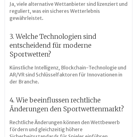
Ja, viele alternative Wettanbieter sind lizenziert und
reguliert, was ein sicheres Wetterlebnis
gewährleistet.
3. Welche Technologien sind
entscheidend für moderne
Sportwetten?
Künstliche Intelligenz, Blockchain-Technologie und
AR/VR sind Schlüsselfaktoren für Innovationen in
der Branche.
4. Wie beeinflussen rechtliche
Änderungen den Sportwettenmarkt?
Rechtliche Änderungen können den Wettbewerb
fördern und gleichzeitig höhere
Sicherheitsstandards für Spieler einführen.