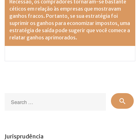
Recessão, os compradores tornaram-se bastante
céticos em relação às empresas que mostravam
ganhos fracos. Portanto, se sua estratégia foi
suprimir os ganhos para economizar impostos, uma
estratégia de saída pode sugerir que você comece a
relatar ganhos aprimorados.
Se
search
for
Jurisprudência