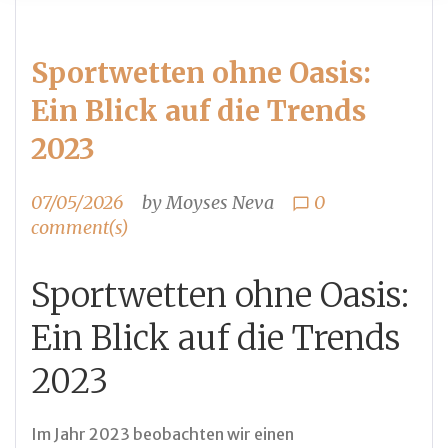
Sportwetten ohne Oasis:
Ein Blick auf die Trends
2023
07/05/2026
by
Moyses Neva
0
chat_bubble_outline
comment(s)
Sportwetten ohne Oasis:
Ein Blick auf die Trends
2023
Im Jahr 2023 beobachten wir einen