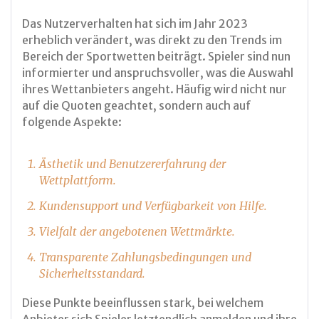
Das Nutzerverhalten hat sich im Jahr 2023
erheblich verändert, was direkt zu den Trends im
Bereich der Sportwetten beiträgt. Spieler sind nun
informierter und anspruchsvoller, was die Auswahl
ihres Wettanbieters angeht. Häufig wird nicht nur
auf die Quoten geachtet, sondern auch auf
folgende Aspekte:
Ästhetik und Benutzererfahrung der
Wettplattform.
Kundensupport und Verfügbarkeit von Hilfe.
Vielfalt der angebotenen Wettmärkte.
Transparente Zahlungsbedingungen und
Sicherheitsstandard.
Diese Punkte beeinflussen stark, bei welchem