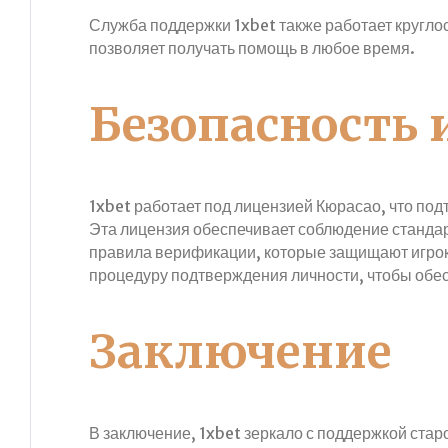
Служба поддержки 1xbet также работает круглосу
позволяет получать помощь в любое время.
Безопасность 
1xbet работает под лицензией Кюрасао, что под
Эта лицензия обеспечивает соблюдение стандарт
правила верификации, которые защищают игрок
процедуру подтверждения личности, чтобы обес
Заключение
В заключение, 1xbet зеркало с поддержкой ста