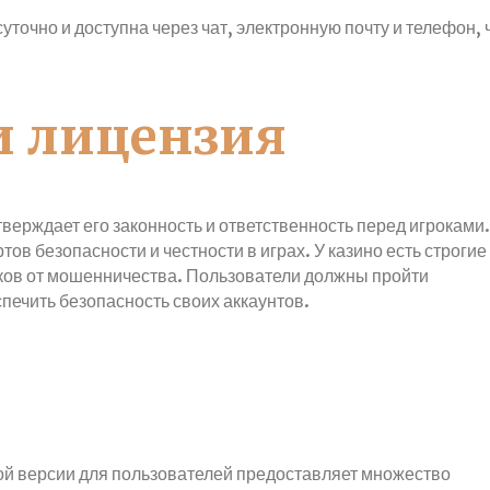
точно и доступна через чат, электронную почту и телефон, 
и лицензия
тверждает его законность и ответственность перед игроками.
ов безопасности и честности в играх. У казино есть строгие
ов от мошенничества. Пользователи должны пройти
печить безопасность своих аккаунтов.
рой версии для пользователей предоставляет множество