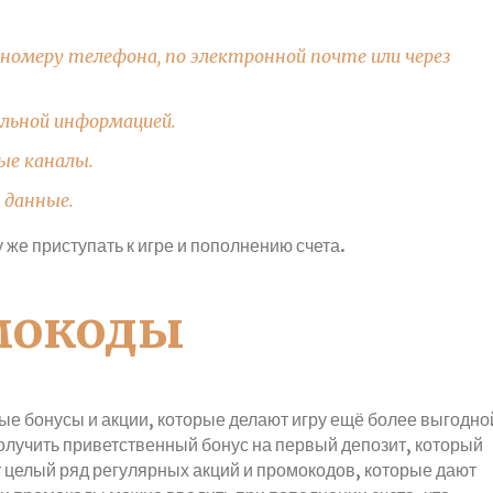
 номеру телефона, по электронной почте или через
льной информацией.
ые каналы.
 данные.
 же приступать к игре и пополнению счета.
мокоды
ые бонусы и акции, которые делают игру ещё более выгодно
олучить приветственный бонус на первый депозит, который
 целый ряд регулярных акций и промокодов, которые дают