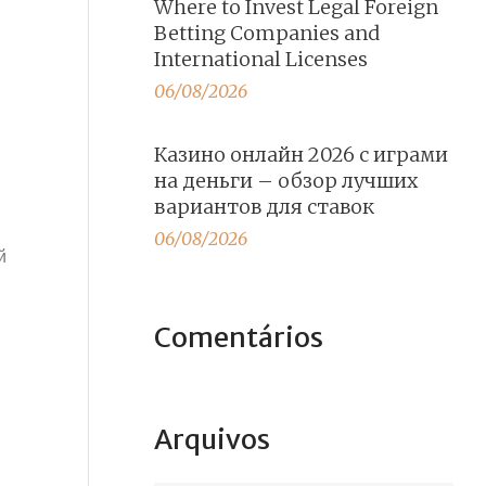
Where to Invest Legal Foreign
Betting Companies and
International Licenses
06/08/2026
Казино онлайн 2026 с играми
на деньги – обзор лучших
вариантов для ставок
06/08/2026
й
Comentários
Arquivos