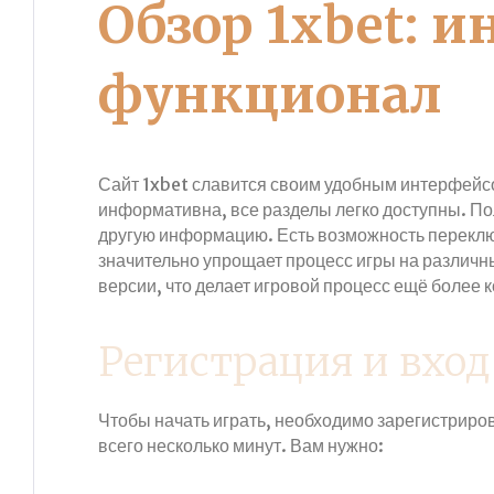
Обзор 1xbet: 
функционал
Сайт 1xbet славится своим удобным интерфейсо
информативна, все разделы легко доступны. По
другую информацию. Есть возможность переклю
значительно упрощает процесс игры на различны
версии, что делает игровой процесс ещё более
Регистрация и вход
Чтобы начать играть, необходимо зарегистриров
всего несколько минут. Вам нужно: