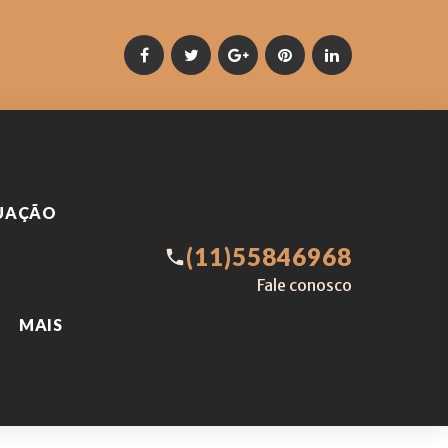
Facebook
Twitter
Google
Pinterest
LinkedIn
+
TUAÇÃO
(11)55846968
call
Fale conosco
MAIS