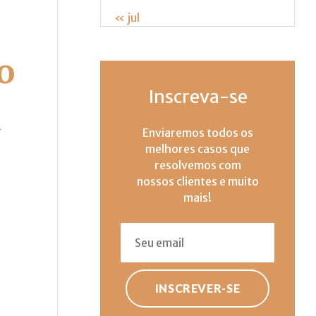
« jul
о
Inscreva-se
—
Enviaremos todos os
melhores casos que
resolvemos com
nossos clientes e muito
mais!
INSCREVER-SE