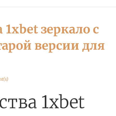
1xbet зеркало с
арой версии для
t(s)
тва 1xbet