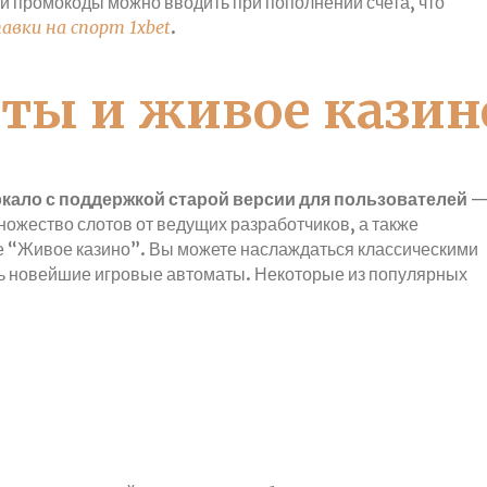
ти промокоды можно вводить при пополнении счета, что
авки на спорт 1xbet
.
оты и живое казин
ркало с поддержкой старой версии для пользователей
ножество слотов от ведущих разработчиков, а также
е “Живое казино”. Вы можете наслаждаться классическими
ать новейшие игровые автоматы. Некоторые из популярных