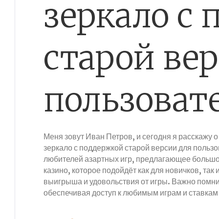
зеркало с
старой ве
пользоват
Меня зовут Иван Петров, и сегодня я расскажу
зеркало с поддержкой старой версии для пользо
любителей азартных игр, предлагающее большой
казино, которое подойдёт как для новичков, та
выигрыша и удовольствия от игры. Важно помнит
обеспечивая доступ к любимым играм и ставкам