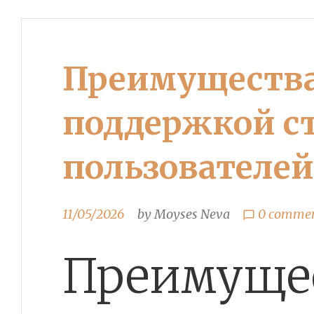
Преимущества 
поддержкой ст
пользователей
11/05/2026
by
Moyses Neva
0 commen
chat_bubble_outline
Преимущес