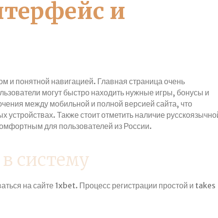
интерфейс и
м и понятной навигацией. Главная страница очень
льзователи могут быстро находить нужные игры, бонусы и
чения между мобильной и полной версией сайта, что
х устройствах. Также стоит отметить наличие русскоязычно
 комфортным для пользователей из России.
 в систему
аться на сайте 1xbet. Процесс регистрации простой и takes