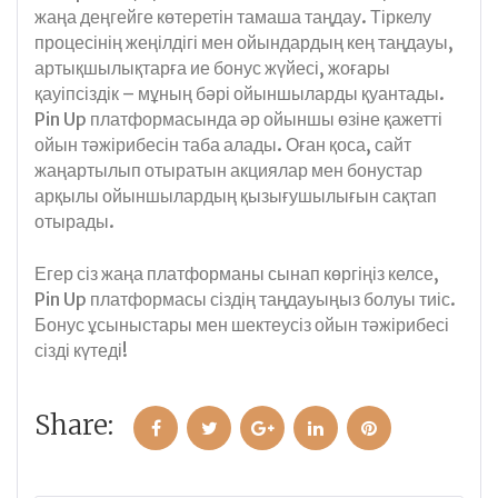
жаңа деңгейге көтеретін тамаша таңдау. Тіркелу
процесінің жеңілдігі мен ойындардың кең таңдауы,
артықшылықтарға ие бонус жүйесі, жоғары
қауіпсіздік – мұның бәрі ойыншыларды қуантады.
Pin Up платформасында әр ойыншы өзіне қажетті
ойын тәжірибесін таба алады. Оған қоса, сайт
жаңартылып отыратын акциялар мен бонустар
арқылы ойыншылардың қызығушылығын сақтап
отырады.
Егер сіз жаңа платформаны сынап көргіңіз келсе,
Pin Up платформасы сіздің таңдауыңыз болуы тиіс.
Бонус ұсыныстары мен шектеусіз ойын тәжірибесі
сізді күтеді!
Share:
Facebook
Twitter
Google+
LinkedIn
Pinterest