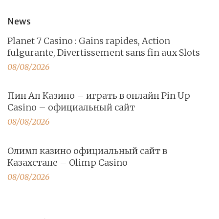
News
Planet 7 Casino : Gains rapides, Action
fulgurante, Divertissement sans fin aux Slots
08/08/2026
Пин Ап Казино – играть в онлайн Pin Up
Casino – официальный сайт
08/08/2026
Олимп казино официальный сайт в
Казахстане – Olimp Casino
08/08/2026