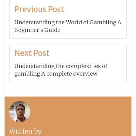
Navegação
Previous Post
de
Understanding the World of Gambling A
Post
Beginner's Guide
Next Post
Understanding the complexities of
gambling A complete overview
Written by
Moyses Neva