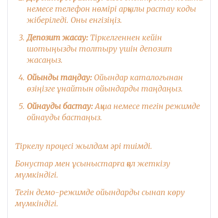
немесе телефон нөмірі арқылы растау коды
жіберіледі. Оны енгізіңіз.
Депозит жасау:
Тіркелгеннен кейін
шотыңызды толтыру үшін депозит
жасаңыз.
Ойынды таңдау:
Ойындар каталогынан
өзіңізге ұнайтын ойындарды таңдаңыз.
Ойнауды бастау:
Ақша немесе тегін режимде
ойнауды бастаңыз.
Тіркелу процесі жылдам әрі тиімді.
Бонустар мен ұсыныстарға қол жеткізу
мүмкіндігі.
Тегін демо-режимде ойындарды сынап көру
мүмкіндігі.