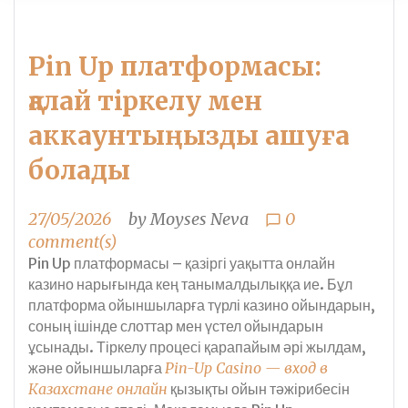
Pin Up платформасы:
қалай тіркелу мен
аккаунтыңызды ашуға
болады
27/05/2026
by
Moyses Neva
0
chat_bubble_outline
comment(s)
Pin Up платформасы – қазіргі уақытта онлайн
казино нарығында кең танымалдылыққа ие. Бұл
платформа ойыншыларға түрлі казино ойындарын,
соның ішінде слоттар мен үстел ойындарын
ұсынады. Тіркелу процесі қарапайым әрі жылдам,
және ойыншыларға
Pin-Up Casino — вход в
Казахстане онлайн
қызықты ойын тәжірибесін