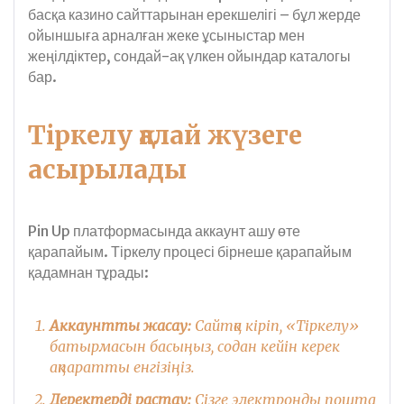
басқа казино сайттарынан ерекшелігі – бұл жерде
ойыншыға арналған жеке ұсыныстар мен
жеңілдіктер, сондай-ақ үлкен ойындар каталогы
бар.
Тіркелу қалай жүзеге
асырылады
Pin Up платформасында аккаунт ашу өте
қарапайым. Тіркелу процесі бірнеше қарапайым
қадамнан тұрады:
Аккаунтты жасау:
Сайтқа кіріп, «Тіркелу»
батырмасын басыңыз, содан кейін керек
ақпаратты енгізіңіз.
Деректерді растау:
Сізге электронды пошта