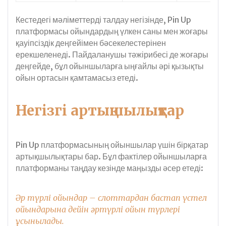
Кестедегі мәліметтерді талдау негізінде, Pin Up
платформасы ойындардың үлкен саны мен жоғары
қауіпсіздік деңгейімен бәсекелестерінен
ерекшеленеді. Пайдаланушы тәжірибесі де жоғары
деңгейде, бұл ойыншыларға ыңғайлы әрі қызықты
ойын ортасын қамтамасыз етеді.
Негізгі артықшылықтар
Pin Up платформасының ойыншылар үшін бірқатар
артықшылықтары бар. Бұл фактілер ойыншыларға
платформаны таңдау кезінде маңызды әсер етеді:
Әр түрлі ойындар – слоттардан бастап үстел
ойындарына дейін әртүрлі ойын түрлері
ұсынылады.