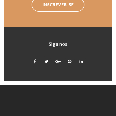
INSCREVER-SE
Siga nos
Facebook
Twitter
Google
Pinterest
LinkedIn
+