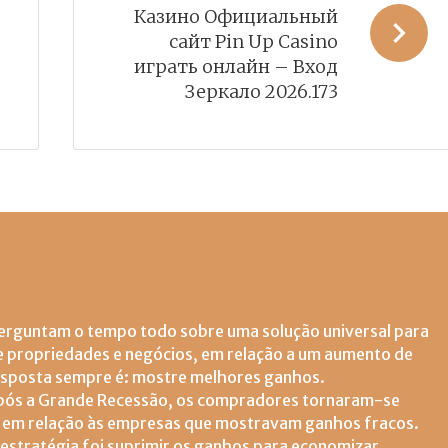
Казино Официальный
сайт Pin Up Casino
играть онлайн – Вход
Зеркало 2026.173
oyses Neva
erguntam o tempo todo sobre uma solução universal para
e propriedades e negócios, em relação a um aumento de
esposta sempre é: mostre melhores ganhos.
pós a Grande Recessão, os compradores tornaram-se
s em relação às empresas que mostravam ganhos fracos.
 estratégia foi suprimir os ganhos para economizar