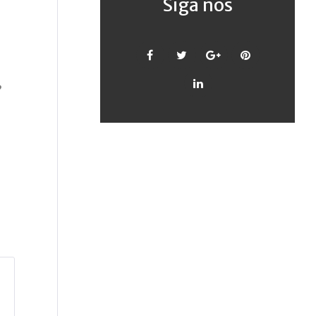
Siga nos
Facebook
Twitter
Google
Pinterest
,
+
LinkedIn