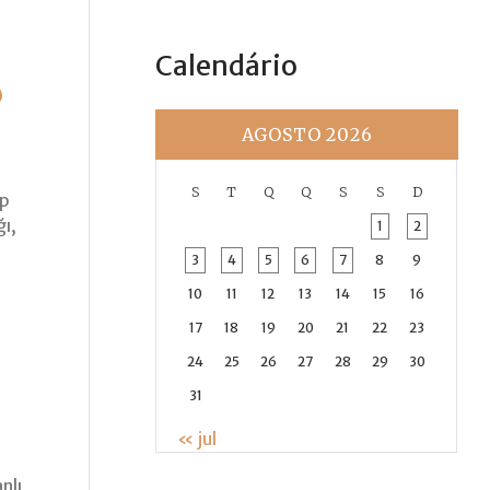
Calendário
?
AGOSTO 2026
S
T
Q
Q
S
S
D
up
ğı,
1
2
3
4
5
6
7
8
9
10
11
12
13
14
15
16
17
18
19
20
21
22
23
24
25
26
27
28
29
30
31
« jul
nlı