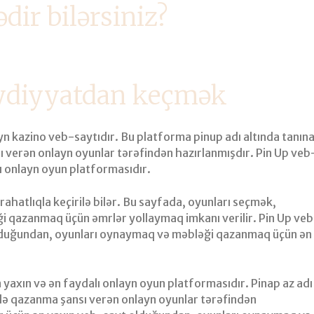
dir bilərsiniz?
eydiyyatdan keçmək
 kazino veb-saytıdır. Bu platforma pinup adı altında tanına
ı verən onlayn oyunlar tərəfindən hazırlanmışdır. Pin Up veb
lı onlayn oyun platformasıdır.
rahatlıqla keçirilə bilər. Bu sayfada, oyunları seçmək,
 qazanmaq üçün əmrlər yollaymaq imkanı verilir. Pin Up ve
 olduğundan, oyunları oynaymaq və məbləği qazanmaq üçün ən
 yaxın və ən faydalı onlayn oyun platformasıdır. Pinap az adı
 ilə qazanma şansı verən onlayn oyunlar tərəfindən