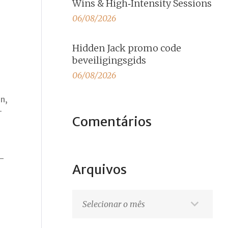
Wins & High‑Intensity Sessions
06/08/2026
Hidden Jack promo code
beveiligingsgids
06/08/2026
n,
-
Comentários
b-
Arquivos
Arquivos