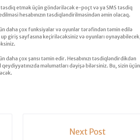
 təsdiq etmək üçün göndəriləcək e-poçt və ya SMS təsdiq
edilməsi hesabınızın təsdiqləndirilməsindən əmin olacaq.
n daha çox funksiyalar və oyunlar tərəfindən təmin edilə
 up giriş sayfasına keçiriləcəksiniz və oyunları oynayabilecek
ksiniz.
n daha çox şansı təmin edir. Hesabınızı təsdiqləndirdikdən
 qeydiyyatınızda məlumatları dəyişə bilərsiniz. Bu, sizin üçün
dəcək.
t
Next Post