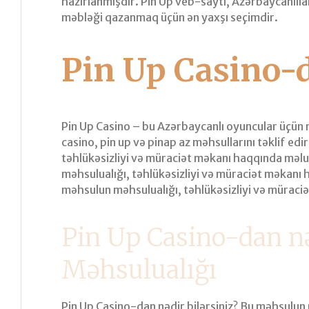
hazırlanmışdır. Pin Up veb-saytı, Azərbaycanlı
məbləği qazanmaq üçün ən yaxşı seçimdir.
Pin Up Casino-d
Pin Up Casino – bu Azərbaycanlı oyuncular üçün 
casino, pin up və pinap az məhsullarını təklif ed
təhlükəsizliyi və müraciət məkanı haqqında məlu
məhsulualığı, təhlükəsizliyi və müraciət məkanı 
məhsulun məhsulualığı, təhlükəsizliyi və mürac
Pin Up Casino-dan nə
Məhsulualığı
Pin Up Casino-dan nədir bilərsiniz? Bu məhsulun