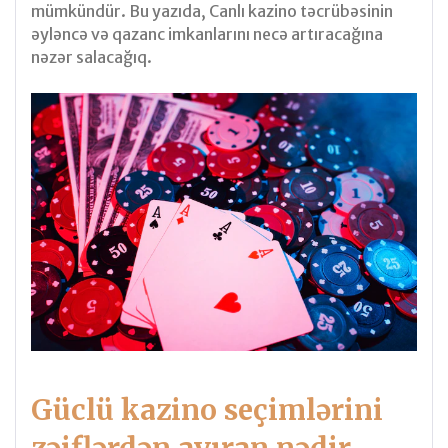
mümkündür. Bu yazıda, Canlı kazino təcrübəsinin
əyləncə və qazanc imkanlarını necə artıracağına
nəzər salacağıq.
Güclü kazino seçimlərini
zəiflərdən ayıran nədir