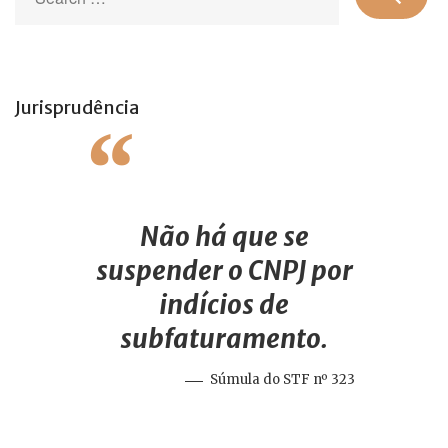
for
Jurisprudência
Não há que se
suspender o CNPJ por
indícios de
subfaturamento.
Súmula do STF nº 323