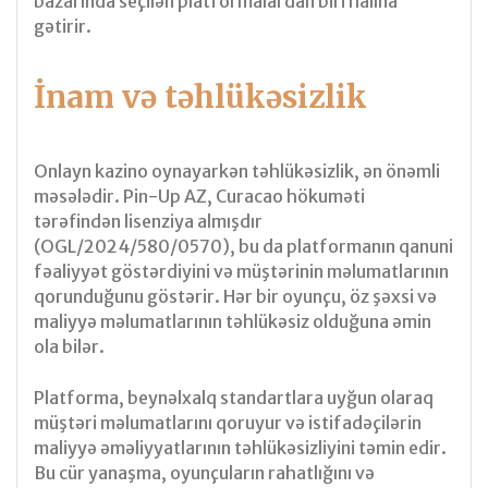
bazarında seçilən platformalardan biri halına
gətirir.
İnam və təhlükəsizlik
Onlayn kazino oynayarkən təhlükəsizlik, ən önəmli
məsələdir. Pin-Up AZ, Curacao hökuməti
tərəfindən lisenziya almışdır
(OGL/2024/580/0570), bu da platformanın qanuni
fəaliyyət göstərdiyini və müştərinin məlumatlarının
qorunduğunu göstərir. Hər bir oyunçu, öz şəxsi və
maliyyə məlumatlarının təhlükəsiz olduğuna əmin
ola bilər.
Platforma, beynəlxalq standartlara uyğun olaraq
müştəri məlumatlarını qoruyur və istifadəçilərin
maliyyə əməliyyatlarının təhlükəsizliyini təmin edir.
Bu cür yanaşma, oyunçuların rahatlığını və