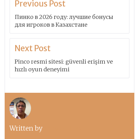
Previous Post
de
Пинко в 2026 году: лучшие бонусы
Post
для игроков в Казахстане
Next Post
Pinco resmi sitesi: güvenli erişim ve
hızlı oyun deneyimi
Written by
Moyses Neva