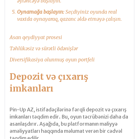
əyləncəyə başlayın.
Oynamağa başlayın:
Seçdiyiniz oyunda real
vaxtda oynayaraq, qazanc əldə etməyə çalışın.
Asan qeydiyyat prosesi
Təhlükəsiz və sürətli ödənişlər
Diversifikasiya olunmuş oyun portfeli
Depozit və çıxarış
imkanları
Pin-Up AZ, istifadəçilərinə fərqli depozit və çıxarış
imkanları təqdim edir. Bu, oyun təcrübənizi daha da
asanlaşdırır. Aşağıda, bu platformanın maliyyə
əməliyyatları haqqında məlumat verən bir cədvəl
təqdim edilir.