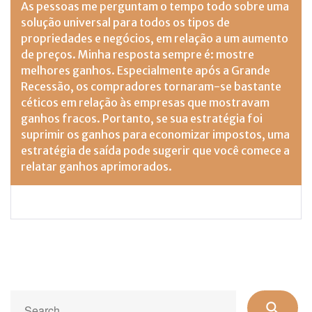
As pessoas me perguntam o tempo todo sobre uma
solução universal para todos os tipos de
propriedades e negócios, em relação a um aumento
de preços. Minha resposta sempre é: mostre
melhores ganhos. Especialmente após a Grande
Recessão, os compradores tornaram-se bastante
céticos em relação às empresas que mostravam
ganhos fracos. Portanto, se sua estratégia foi
suprimir os ganhos para economizar impostos, uma
estratégia de saída pode sugerir que você comece a
relatar ganhos aprimorados.
Se
search