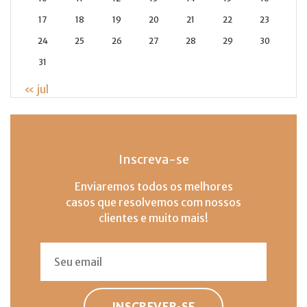
17
18
19
20
21
22
23
24
25
26
27
28
29
30
31
« jul
Inscreva-se
Enviaremos todos os melhores
casos que resolvemos com nossos
clientes e muito mais!
INSCREVER-SE