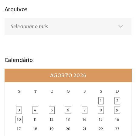
Arquivos
Arquivos
Calendário
AGOSTO 2026
S
T
Q
Q
S
S
D
1
2
3
4
5
6
7
8
9
10
11
12
13
14
15
16
17
18
19
20
21
22
23