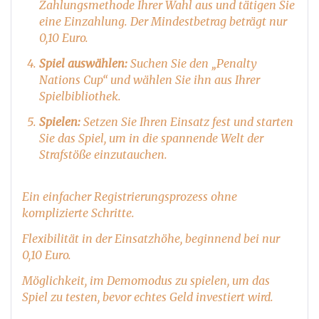
Zahlungsmethode Ihrer Wahl aus und tätigen Sie
eine Einzahlung. Der Mindestbetrag beträgt nur
0,10 Euro.
Spiel auswählen:
Suchen Sie den „Penalty
Nations Cup“ und wählen Sie ihn aus Ihrer
Spielbibliothek.
Spielen:
Setzen Sie Ihren Einsatz fest und starten
Sie das Spiel, um in die spannende Welt der
Strafstöße einzutauchen.
Ein einfacher Registrierungsprozess ohne
komplizierte Schritte.
Flexibilität in der Einsatzhöhe, beginnend bei nur
0,10 Euro.
Möglichkeit, im Demomodus zu spielen, um das
Spiel zu testen, bevor echtes Geld investiert wird.