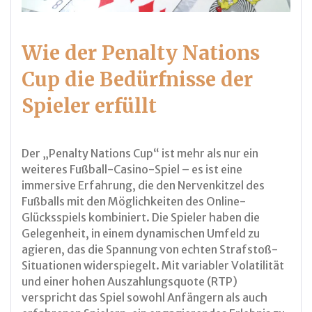
Wie der Penalty Nations
Cup die Bedürfnisse der
Spieler erfüllt
Der „Penalty Nations Cup“ ist mehr als nur ein
weiteres Fußball-Casino-Spiel – es ist eine
immersive Erfahrung, die den Nervenkitzel des
Fußballs mit den Möglichkeiten des Online-
Glücksspiels kombiniert. Die Spieler haben die
Gelegenheit, in einem dynamischen Umfeld zu
agieren, das die Spannung von echten Strafstoß-
Situationen widerspiegelt. Mit variabler Volatilität
und einer hohen Auszahlungsquote (RTP)
verspricht das Spiel sowohl Anfängern als auch